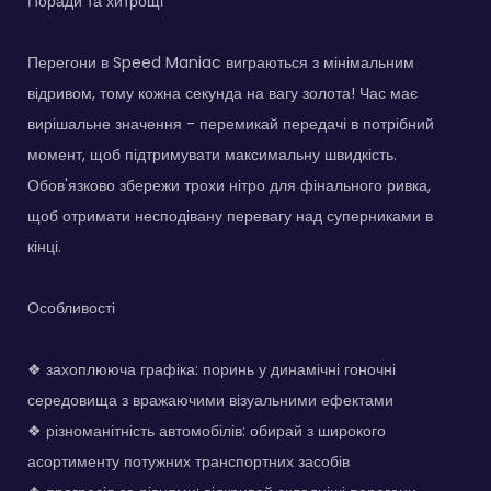
Поради та хитрощі
Перегони в Speed Maniac виграються з мінімальним
відривом, тому кожна секунда на вагу золота! Час має
вирішальне значення - перемикай передачі в потрібний
момент, щоб підтримувати максимальну швидкість.
Обов'язково збережи трохи нітро для фінального ривка,
щоб отримати несподівану перевагу над суперниками в
кінці.
Особливості
❖ захоплююча графіка: поринь у динамічні гоночні
середовища з вражаючими візуальними ефектами
❖ різноманітність автомобілів: обирай з широкого
асортименту потужних транспортних засобів