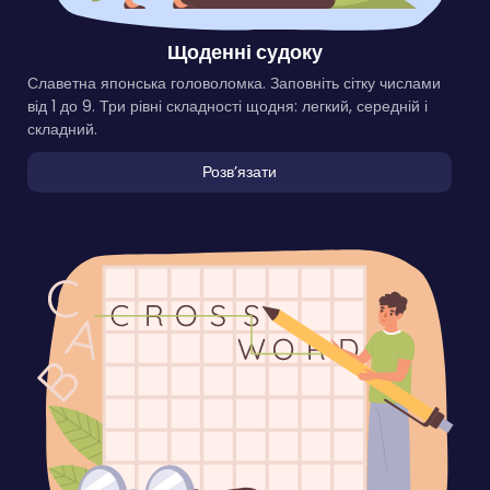
Щоденні судоку
Славетна японська головоломка. Заповніть сітку числами
від 1 до 9. Три рівні складності щодня: легкий, середній і
складний.
Розвʼязати