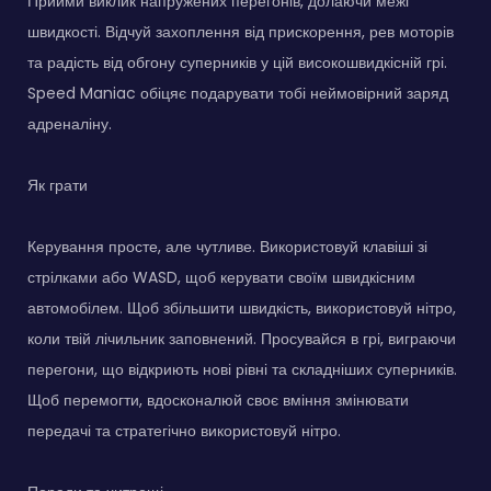
Прийми виклик напружених перегонів, долаючи межі
швидкості. Відчуй захоплення від прискорення, рев моторів
та радість від обгону суперників у цій високошвидкісній грі.
Speed Maniac обіцяє подарувати тобі неймовірний заряд
адреналіну.
Як грати
Керування просте, але чутливе. Використовуй клавіші зі
стрілками або WASD, щоб керувати своїм швидкісним
автомобілем. Щоб збільшити швидкість, використовуй нітро,
коли твій лічильник заповнений. Просувайся в грі, виграючи
перегони, що відкриють нові рівні та складніших суперників.
Щоб перемогти, вдосконалюй своє вміння змінювати
передачі та стратегічно використовуй нітро.