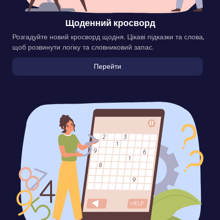
Щоденний кросворд
Розгадуйте новий кросворд щодня. Цікаві підказки та слова,
щоб розвинути логіку та словниковий запас.
Перейти