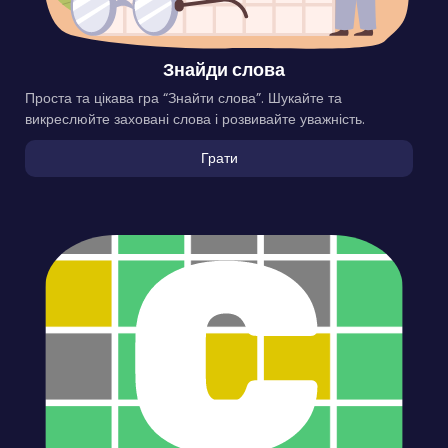
Знайди слова
Проста та цікава гра “Знайти слова”. Шукайте та
викреслюйте заховані слова і розвивайте уважність.
Грати