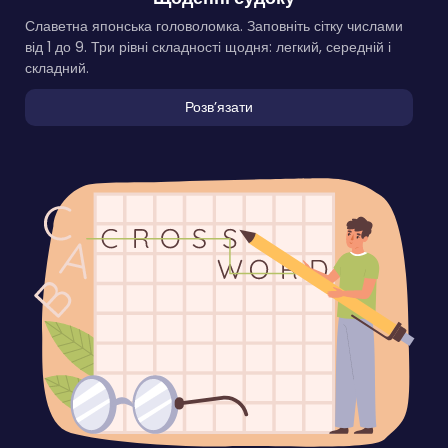
Славетна японська головоломка. Заповніть сітку числами
від 1 до 9. Три рівні складності щодня: легкий, середній і
складний.
Розвʼязати