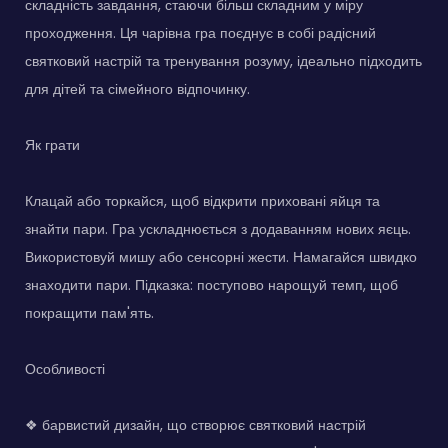
складність завдання, стаючи більш складним у міру
проходження. Ця чарівна гра поєднує в собі радісний
святковий настрій та тренування розуму, ідеально підходить
для дітей та сімейного відпочинку.
Як грати
Клацай або торкайся, щоб відкрити приховані яйця та
знайти пари. Гра ускладнюється з додаванням нових яєць.
Використовуй мишу або сенсорні жести. Намагайся швидко
знаходити пари. Підказка: поступово нарощуй темп, щоб
покращити пам'ять.
Особливості
❖ барвистий дизайн, що створює святковий настрій