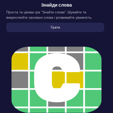
Знайди слова
Проста та цікава гра “Знайти слова”. Шукайте та
викреслюйте заховані слова і розвивайте уважність.
Грати