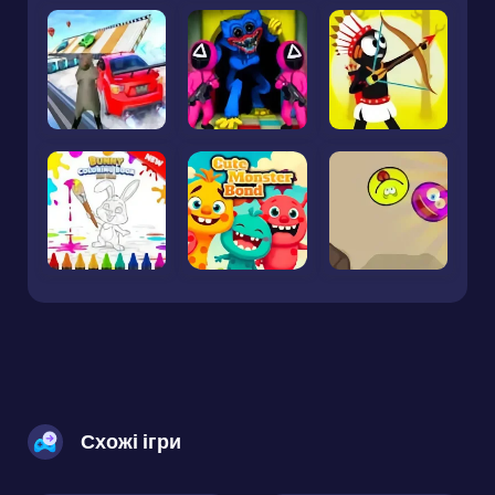
Схожі ігри