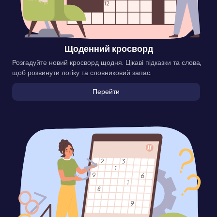
Щоденний кросворд
Розгадуйте новий кросворд щодня. Цікаві підказки та слова,
щоб розвинути логіку та словниковий запас.
Перейти