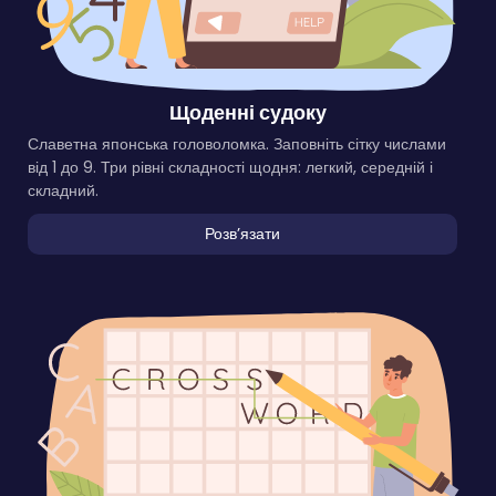
Щоденні судоку
Славетна японська головоломка. Заповніть сітку числами
від 1 до 9. Три рівні складності щодня: легкий, середній і
складний.
Розвʼязати