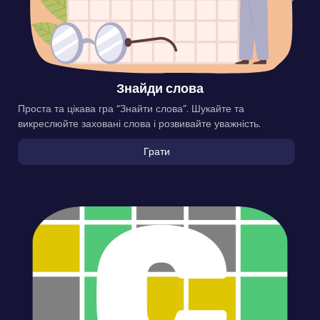
Знайди слова
Проста та цікава гра “Знайти слова”. Шукайте та
викреслюйте заховані слова і розвивайте уважність.
Грати