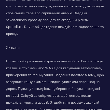
гри - їхати якомога швидше, уникаючи перешкод, які можуть
сповільнити тебе або спричинити аварію. Завдяки
захопливому ігровому процесу та складним рівням,
Speedlust Driver обіцяє години швидкісного задоволення та
пригод.
Як грати
Почни з вибору гоночної траси та автомобіля. Використовуй
клавіші зі стрілками або WASD для керування автомобілем,
прискорення та гальмування. Завдання полягає в тому, щоб
завершити гонку якомога швидше, уникаючи перешкод на
дорозі. Підвищуй швидкість, підбираючи бонуси, розкидані
по трасі. Слідкуй за спідометром, щоб контролювати
швидкість і уникати аварій. Зі здобуттям досвіду відкривай
нові траси та автомобілі для покращення гоночного досвіду.