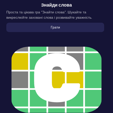
Знайди слова
Проста та цікава гра “Знайти слова”. Шукайте та
викреслюйте заховані слова і розвивайте уважність.
Грати