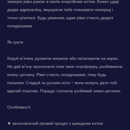
химерні рівні разом зі своїм енергійним котом. Кожен удар
додає адреналіну, змушуючи тебе планувати наперед і
точно цілитися. Будь уважним, адже рівні стають дедалі
складнішими.
Як грати
Керуй м'ячем, рухаючи мишкою або натискаючи на екран.
Не дай м'ячу проскочити повз твою платформу, розбиваючи
кожну цеглину. Рівні стають складнішими, тому будь
пильним. Слідкуй за рухами кота – вони можуть дати тобі
вдалий поштовх. Порада: спочатку розбивай нижні цеглини.
Особливості
❖ захоплюючий ігровий процес з кумедним котом