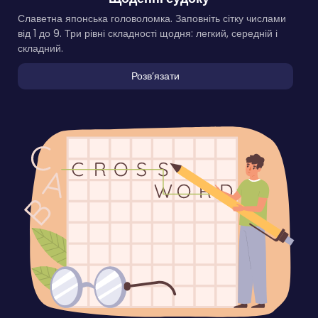
Славетна японська головоломка. Заповніть сітку числами
від 1 до 9. Три рівні складності щодня: легкий, середній і
складний.
Розвʼязати