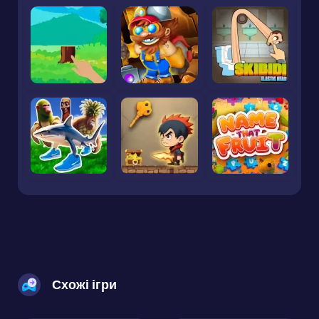
Схожі ігри