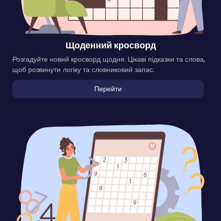
Щоденний кросворд
Розгадуйте новий кросворд щодня. Цікаві підказки та слова,
щоб розвинути логіку та словниковий запас.
Перейти