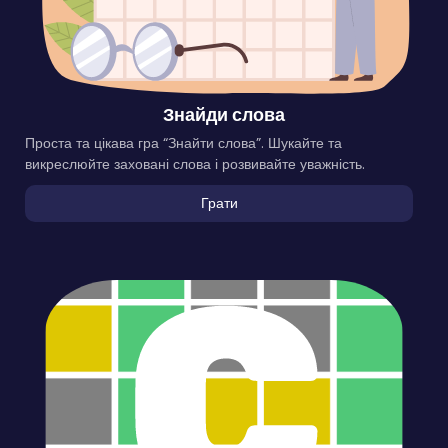
Знайди слова
Проста та цікава гра “Знайти слова”. Шукайте та
викреслюйте заховані слова і розвивайте уважність.
Грати