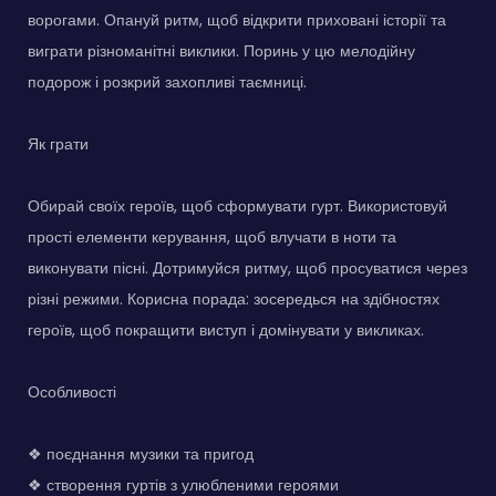
ворогами. Опануй ритм, щоб відкрити приховані історії та
виграти різноманітні виклики. Поринь у цю мелодійну
подорож і розкрий захопливі таємниці.
Як грати
Обирай своїх героїв, щоб сформувати гурт. Використовуй
прості елементи керування, щоб влучати в ноти та
виконувати пісні. Дотримуйся ритму, щоб просуватися через
різні режими. Корисна порада: зосередься на здібностях
героїв, щоб покращити виступ і домінувати у викликах.
Особливості
❖ поєднання музики та пригод
❖ створення гуртів з улюбленими героями