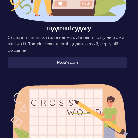
Щоденні судоку
Славетна японська головоломка. Заповніть сітку числами
від 1 до 9. Три рівні складності щодня: легкий, середній і
складний.
Розвʼязати