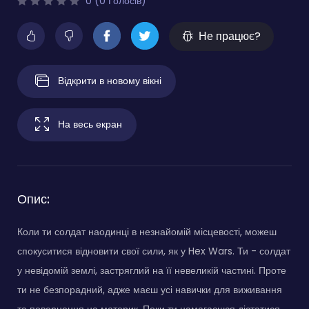
0 (0 Голосів)
Не працює?
Відкрити в новому вікні
На весь екран
Опис:
Коли ти солдат наодинці в незнайомій місцевості, можеш
спокуситися відновити свої сили, як у Hex Wars. Ти - солдат
у невідомій землі, застряглий на її невеликій частині. Проте
ти не безпорадний, адже маєш усі навички для виживання
та повернення на материк. Поки ти намагаєшся дістатися