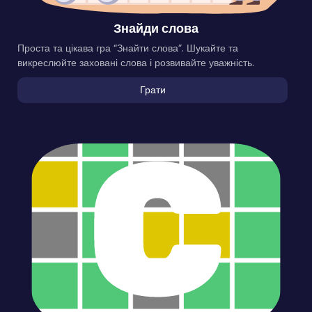
Знайди слова
Проста та цікава гра “Знайти слова”. Шукайте та
викреслюйте заховані слова і розвивайте уважність.
Грати