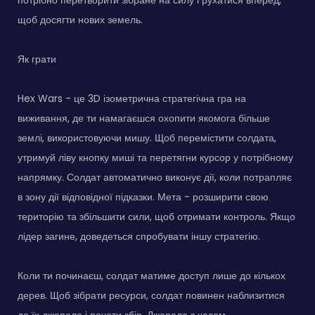
щоб досягти нових земель.
Як грати
Hex Wars - це 3D ізометрична стратегічна гра на
виживання, де ти намагаєшся охопити якомога більше
землі, використовуючи мишу. Щоб перемістити солдата,
утримуй ліву кнопку миші та перетягни курсор у потрібному
напрямку. Солдат автоматично виконує дії, коли потрапляє
в зону дії відповідної підказки. Мета - розширити свою
територію та збільшити сили, щоб отримати контроль. Якщо
лідер загине, доведеться спробувати іншу стратегію.
Коли ти починаєш, солдат матиме доступ лише до кількох
дерев. Щоб зібрати ресурси, солдат повинен наблизитися
до їх джерела і почати збір. Джерела з часом