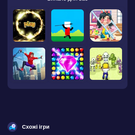
Схожі ігри