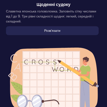
Щоденні судоку
Славетна японська головоломка. Заповніть сітку числами
від 1 до 9. Три рівні складності щодня: легкий, середній і
складний.
Розвʼязати