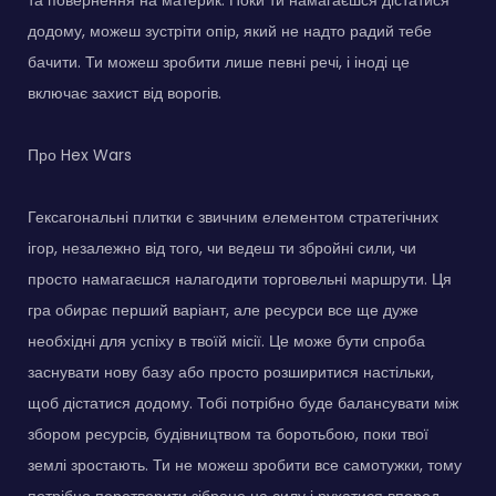
додому, можеш зустріти опір, який не надто радий тебе
бачити. Ти можеш зробити лише певні речі, і іноді це
включає захист від ворогів.
Про Hex Wars
Гексагональні плитки є звичним елементом стратегічних
ігор, незалежно від того, чи ведеш ти збройні сили, чи
просто намагаєшся налагодити торговельні маршрути. Ця
гра обирає перший варіант, але ресурси все ще дуже
необхідні для успіху в твоїй місії. Це може бути спроба
заснувати нову базу або просто розширитися настільки,
щоб дістатися додому. Тобі потрібно буде балансувати між
збором ресурсів, будівництвом та боротьбою, поки твої
землі зростають. Ти не можеш зробити все самотужки, тому
потрібно перетворити зібране на силу і рухатися вперед,