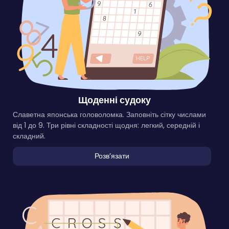
Щоденні судоку
Славетна японська головоломка. Заповніть сітку числами
від 1 до 9. Три рівні складності щодня: легкий, середній і
складний.
Розвʼязати