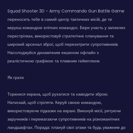
Squad Shooter 3D - Army Commando Gun Battle Game
переносить тебе в самий центр тактичних місій, де ти
керуєш командою елітних командос. Бери участь у запеклих
перестрілках, використовуй стратегічне планування та
широкий арсенал зброї, щоб перехитрити супротивників.
Насолоджуйся динамічним екшеном офлайн з
реалістичною графікою та плавним геймплеєм.
Як грати
Торкнися екрана, щоб рухатися та наводити зброю.
Натискай, щоб стріляти. Керуй своєю командою,
використовуючи підказки на екрані. Виконуй місії, рятуючи
заручників і перемагаючи супротивників на різноманітних
ландшафтах. Порада: плануй свої атаки та будь уважним до