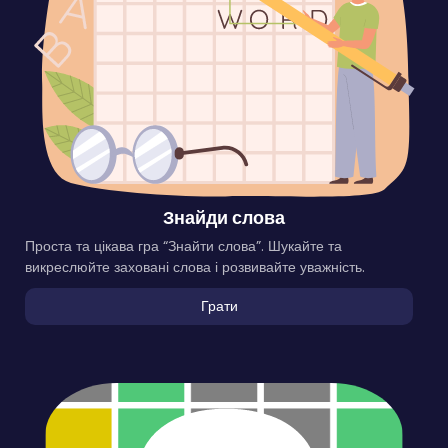
Знайди слова
Проста та цікава гра “Знайти слова”. Шукайте та
викреслюйте заховані слова і розвивайте уважність.
Грати