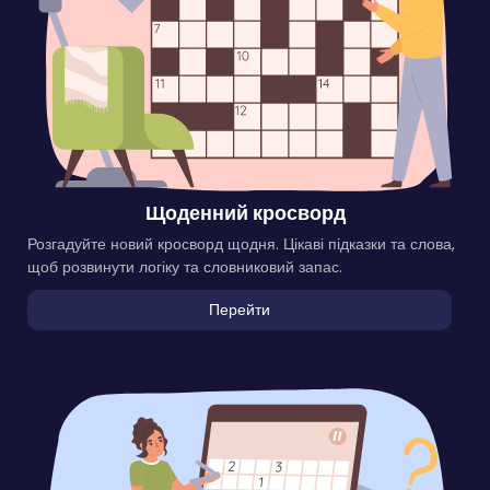
Щоденний кросворд
Розгадуйте новий кросворд щодня. Цікаві підказки та слова,
щоб розвинути логіку та словниковий запас.
Перейти