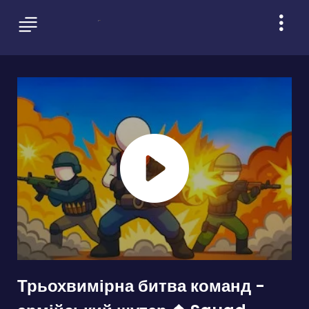
Трьохвимірна битва команд -