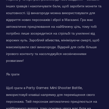
інших гравців і накопичувати бали, щоб заробити монети та
коштовності. Ці винагороди можна використовувати для
відкриття нових персонажів і зброї в Магазині. Гра має
автоматичне прицілювання на найближчу ціль, тому тобі
потрібно лише зосередитися на стрільбі та ухиленні від
ворожих куль. Заробляй вбивства, мінімізуючи смерті, щоб
максимізувати свої винагороди. Відкрий для себе більше
ігрового контенту та насолоджуйся нескінченними
розвагами!
Як грати
Щоб грати в Party Games: Mini Shooter Battle,
використовуй клавіші напрямку для переміщення свого
персонажа. Твій персонаж автоматично прицілюється на
найближчого ворога, тому основна увага має бути на