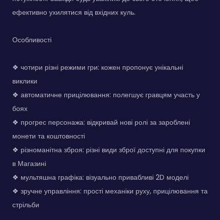
ефективно ухилятися від вхідних куль.
Особливості
❖ чотири різні режими гри: кожен пропонує унікальні
виклики
❖ автоматичне прицілювання: полегшує гравцям участь у
боях
❖ прогрес персонажа: відкривай нові ролі за зароблені
монети та коштовності
❖ різноманітна зброя: різні види зброї доступні для покупки
в Магазині
❖ мультяшна графіка: візуально привабливі 2D моделі
❖ зручне управління: прості механіки руху, прицілювання та
стрільби