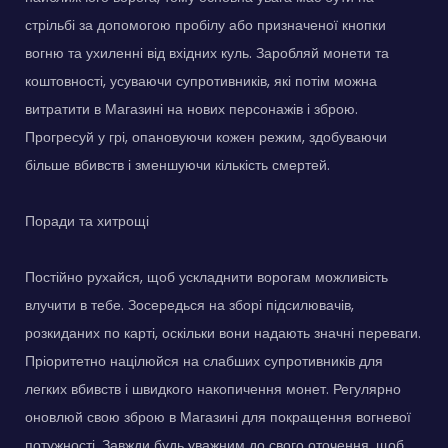
стрільбі за допомогою пробілу або призначеної кнопки
вогню та ухиленні від вхідних куль. Заробляй монети та
коштовності, усуваючи супротивників, які потім можна
витратити в Магазині на нових персонажів і зброю.
Прогресуй у грі, опановуючи кожен режим, здобуваючи
більше вбивств і зменшуючи кількість смертей.
Поради та хитрощі
Постійно рухайся, щоб ускладнити ворогам можливість
влучити в тебе. Зосередься на зборі підсилювачів,
розкиданих по карті, оскільки вони надають значні переваги.
Пріоритетно націлюйся на слабших супротивників для
легких вбивств і швидкого накопичення монет. Регулярно
оновлюй свою зброю в Магазині для покращення вогневої
потужності. Завжди будь уважним до свого оточення, щоб