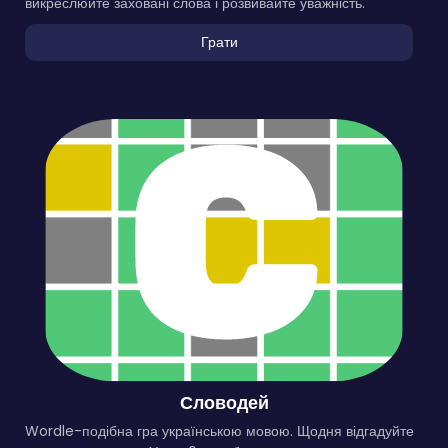
викреслюйте заховані слова і розвивайте уважність.
Грати
Словодей
Wordle-подібна гра українською мовою. Щодня відгадуйте