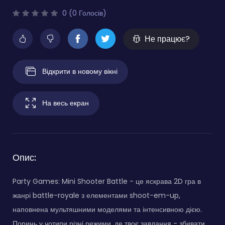
0 (0 Голосів)
Не працює?
Відкрити в новому вікні
На весь екран
Опис:
Party Games: Mini Shooter Battle - це яскрава 2D гра в
жанрі battle-royale з елементами shoot-em-up,
наповнена мультяшними моделями та інтенсивною дією.
Поринь у чотири різні режими, де твоє завдання - збивати