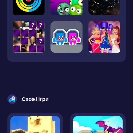
Схожі ігри