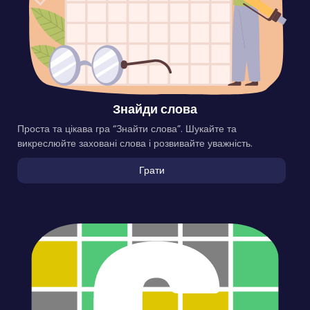
Знайди слова
Проста та цікава гра “Знайти слова”. Шукайте та
викреслюйте заховані слова і розвивайте уважність.
Грати