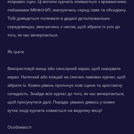
яскравих сцен. Ці вогняні курчата зливаються з вражаючими
пейзажами Minecraft, маскуючись серед лави та обсидіану.
Тобі доведеться полювати в дедалі деталізованіших
середовищах, змагаючись з часом, щоб зібрати їх усіх до
того, як час вичерпається.
Як грати
Використовуй мишу або сенсорний екран, щоб сканувати
екран. Натискай або клацай на сяючих лавових курчат, щоб
зібрати їх. Кожен рівень пропонує нові сцени та зростаючу
складність. Знайди всіх курчат до того, як час вичерпається,
щоб просунутися далі. Порада: уважно дивись у кожен
куток; іноді курчата ховаються на видному місці!
Особливості