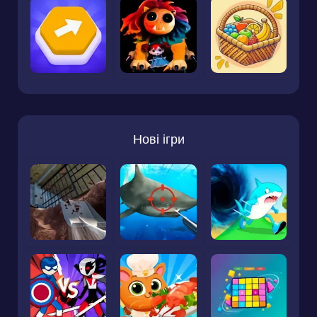
Нові ігри