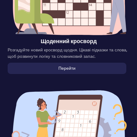
Щоденний кросворд
Розгадуйте новий кросворд щодня. Цікаві підказки та слова,
щоб розвинути логіку та словниковий запас.
Перейти