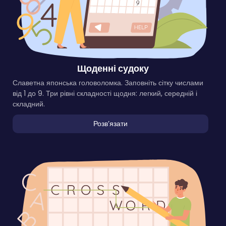
Щоденні судоку
Славетна японська головоломка. Заповніть сітку числами
від 1 до 9. Три рівні складності щодня: легкий, середній і
складний.
Розвʼязати