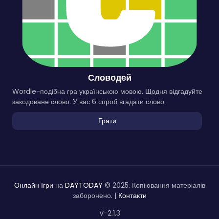
Словодей
Wordle-подібна гра українською мовою. Щодня відгадуйте
закодоване слово. У вас 6 спроб вгадати слово.
Грати
Онлайн Ігри
на
DAYTODAY
© 2025. Копіювання матеріалів
заборонено. |
Контакти
V-2.1.3