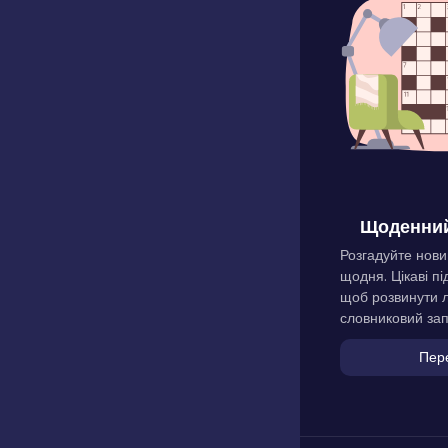
Щоденний
Розгадуйте нови
щодня. Цікаві пі
щоб розвинути л
словниковий зап
Пер