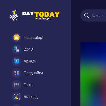
Наш вибір!
2048
Аркади
Поєднайки
Гонки
Більярд