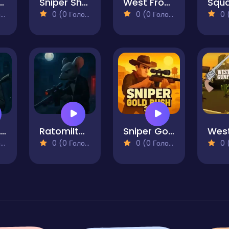
hur Grand Mafia
Sniper Shot
West Frontier Sharpshooter 3D
)
0 (0 Голосів)
0 (0 Голосів)
0 (0
Mr Sniper 2 Silent Assassin
Ratomilton the Hitman
Sniper Gold Rush 3D
)
0 (0 Голосів)
0 (0 Голосів)
0 (0