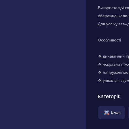
Використовуй кл
обережно, коли 
Для успіху завж
Особливості
❖ динамічний іг
❖ яскравий пік
❖ напружені мом
❖ унікальні звук
Категорії:
Екшн