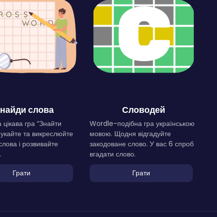
найди слова
Словодей
 цікава гра “Знайти
Wordle-подібна гра українською
Шукайте та викреслюйте
мовою. Щодня відгадуйте
слова і розвивайте
закодоване слово. У вас 6 спроб
.
вгадати слово.
Грати
Грати