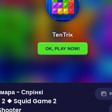
ьмара - Спрінкі
В
 2 ❖ Squid Game 2
Shooter