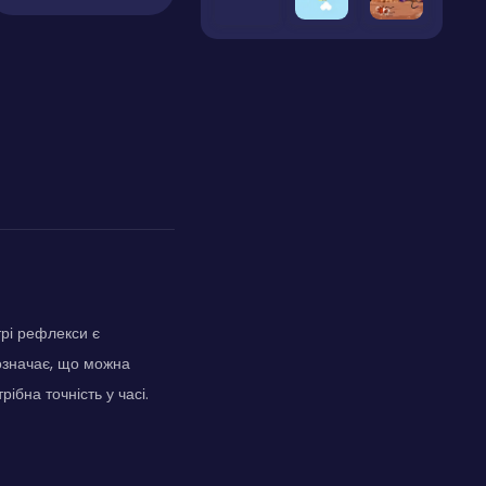
трі рефлекси є
 означає, що можна
ібна точність у часі.