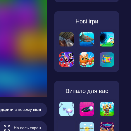
Нові ігри
Випало для вас
ідкрити в новому вікні
На весь екран