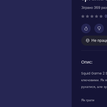
Зіграно 369 разі
0
Не прац
Опис:
Squid Game 2 Sp
ключовими. Як я
рухатися, але з
Як грати