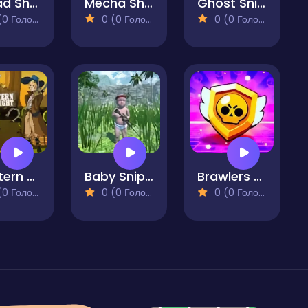
Squad Shooter 3D - Army Commando Gun Battle Game
Mecha Shoot Pixel RPG
Ghost Sniper
 Голосів)
0 (0 Голосів)
0 (0 Голосів)
Western Gunfight
Baby Sniper In Vietnam
Brawlers 3D Shooter Stars
 Голосів)
0 (0 Голосів)
0 (0 Голосів)