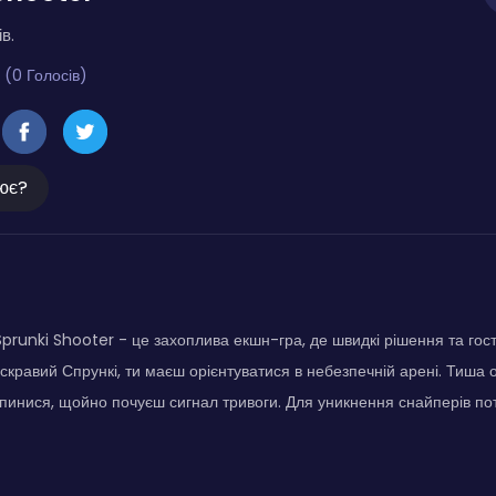
в.
 (0 Голосів)
ює?
runki Shooter - це захоплива екшн-гра, де швидкі рішення та гос
скравий Спрункі, ти маєш орієнтуватися в небезпечній арені. Тиша
упинися, щойно почуєш сигнал тривоги. Для уникнення снайперів потр