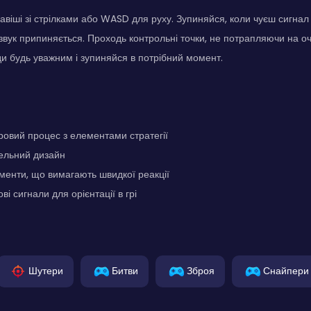
авіші зі стрілками або WASD для руху. Зупиняйся, коли чуєш сигнал
звук припиняється. Проходь контрольні точки, не потрапляючи на оч
ди будь уважним і зупиняйся в потрібний момент.
ровий процес з елементами стратегії
сельний дизайн
енти, що вимагають швидкої реакції
ові сигнали для орієнтації в грі
Шутери
Битви
Зброя
Снайпери