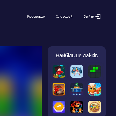
Увійти
Кросворди
Словодей
Найбільше лайків