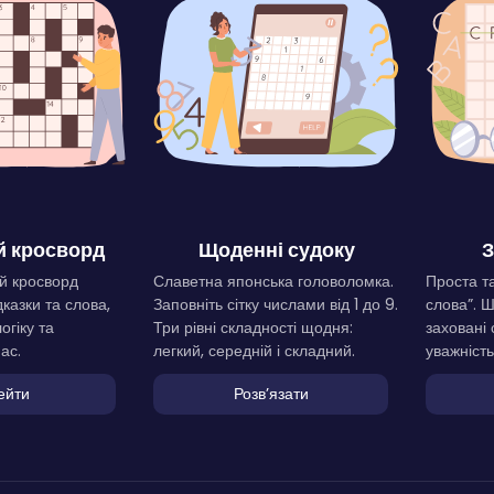
 кросворд
Щоденні судоку
З
й кросворд
Славетна японська головоломка.
Проста та
дказки та слова,
Заповніть сітку числами від 1 до 9.
слова”. 
огіку та
Три рівні складності щодня:
заховані 
ас.
легкий, середній і складний.
уважність
ейти
Розвʼязати