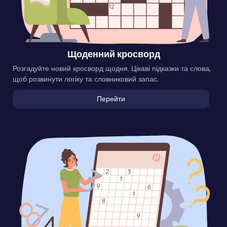
Щоденний кросворд
Розгадуйте новий кросворд щодня. Цікаві підказки та слова,
щоб розвинути логіку та словниковий запас.
Перейти