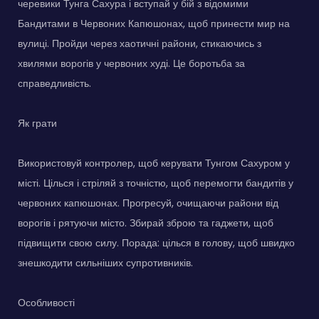
черевики Тунга Сахура і вступай у бій з відомими
Бандитами в Червоних Капюшонах, щоб принести мир на
вулиці. Пройди через хаотичні райони, стикаючись з
хвилями ворогів у червоних худі. Це боротьба за
справедливість.
Як грати
Використовуй контролер, щоб керувати Тунгом Сахуром у
місті. Цілься і стріляй з точністю, щоб перемогти бандитів у
червоних капюшонах. Прогресуй, очищаючи райони від
ворогів і рятуючи місто. Збирай зброю та гаджети, щоб
підвищити свою силу. Порада: цілься в голову, щоб швидко
знешкодити сильніших супротивників.
Особливості