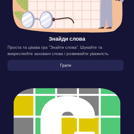
Знайди слова
Проста та цікава гра “Знайти слова”. Шукайте та
викреслюйте заховані слова і розвивайте уважність.
Грати