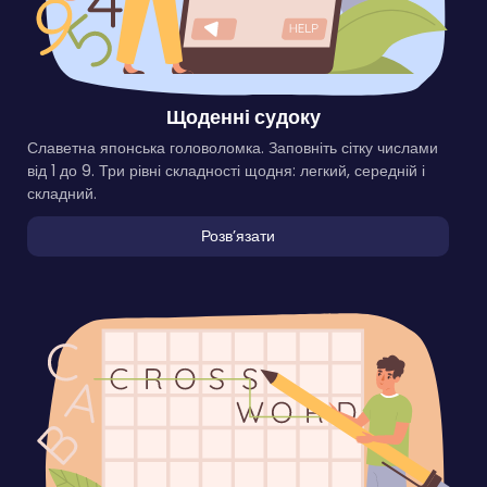
Щоденні судоку
Славетна японська головоломка. Заповніть сітку числами
від 1 до 9. Три рівні складності щодня: легкий, середній і
складний.
Розвʼязати