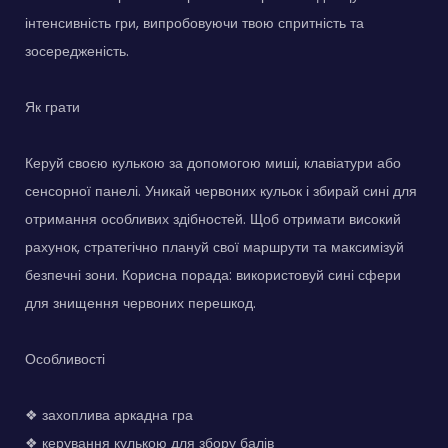
інтенсивність гри, випробовуючи твою спритність та
зосередженість.
Як грати
Керуй своєю кулькою за допомогою миші, клавіатури або
сенсорної панелі. Уникай червоних кульок і збирай сині для
отримання особливих здібностей. Щоб отримати високий
рахунок, стратегічно плануй свої маршрути та максимізуй
безпечні зони. Корисна порада: використовуй сині сфери
для знищення червоних перешкод.
Особливості
❖ захоплива аркадна гра
❖ керування кулькою для збору балів