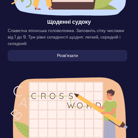
Щоденні судоку
Славетна японська головоломка. Заповніть сітку числами
від 1 до 9. Три рівні складності щодня: легкий, середній і
складний.
Розвʼязати