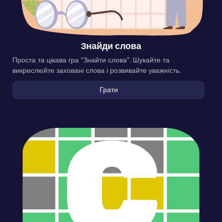
Знайди слова
Проста та цікава гра “Знайти слова”. Шукайте та
викреслюйте заховані слова і розвивайте уважність.
Грати