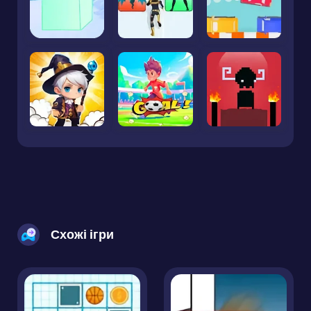
Схожі ігри