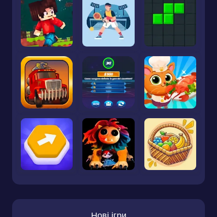
Нові ігри