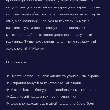
проста у грі, тому вона чудово підходить для дітей. Ти
керуєш гравцем, натискаючи та утримуючи екран, щоб він
стрибав і кидав м'яч. За кожен влучний кидок ти отримуєш
очко, а за комбінації - бонуси та кристали. Їх можна
використовувати для розблокування спеціальних
можливостей або отримання додаткового часу проти
годинника. Ти швидко станеш найціннішим гравцем у цій
захоплюючій HTML5 грі!
Особливості:
❖ Просте керування натисканням та утриманням екрана
❖ Збирання бонусів та кристалів за комбінації
❖ Можливість розблокування спеціальних можливостей
❖ Додатковий час для гри проти годинника
❖ Ідеально підходить для дітей та фанатів баскетболу