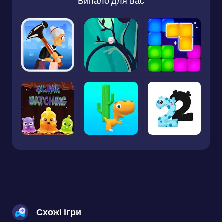
Випало для вас
Схожі ігри