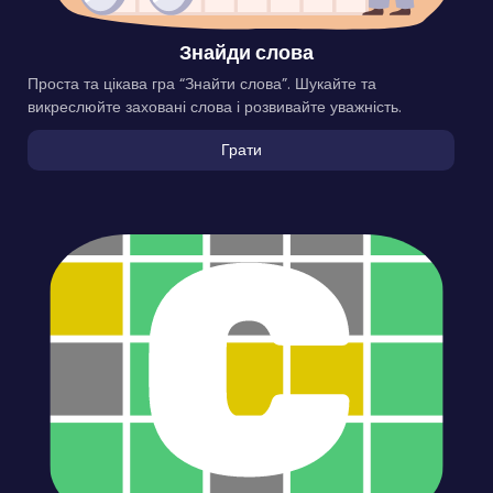
Знайди слова
Проста та цікава гра “Знайти слова”. Шукайте та
викреслюйте заховані слова і розвивайте уважність.
Грати