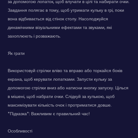
за допомогою лопаток, щоб влучати в цілі та набирати очки.
Завдання полягає в тому, щоб утримати кульку в грі, поки
вона відбивається від стінок столу. Насолоджуйся
динамічними візуальними ефектами та звуками, які
захоплюють і розважають.
Як грати
Використовуй стрілки вліво та вправо або торкайся боків
екрана, щоб керувати лопатками. Запусти кульку за
допомогою стрілки вниз або натисни кнопку запуску. Цілься
в мішені, щоб набрати очки. Слідкуй за кулькою, щоб
максимізувати кількість очок і протриматися довше.
*Підказка*: Важливим є правильний час!
Особливості