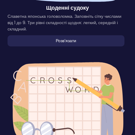
Щоденні судоку
Славетна японська головоломка. Заповніть сітку числами
від 1 до 9. Три рівні складності щодня: легкий, середній і
складний.
Розвʼязати