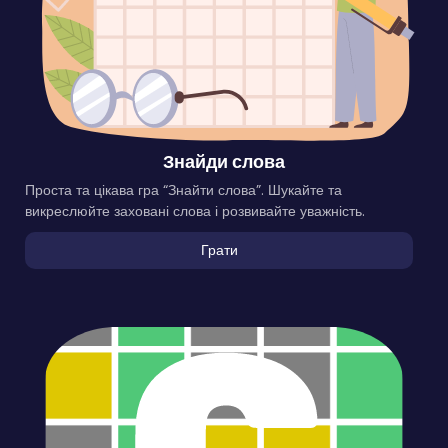
Знайди слова
Проста та цікава гра “Знайти слова”. Шукайте та
викреслюйте заховані слова і розвивайте уважність.
Грати