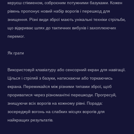
керуєш стікменом, озброєним потужними базуками. Кожен
рівень пропонує новий набір ворогів і перешкод для
знищення. Різні види зброї мають унікальні техніки стрільби,
що відкриває шлях до тактичних вибухів і захоплюючих
перемог.
Як грати
Використовуй клавіатуру або сенсорний екран для навігації.
Цілься і стріляй з базуки, натискаючи або торкаючись
екрана. Перемикайся між різними типами зброї, щоб
прориватися через різноманітні перешкоди. Прогресуй,
знищуючи всіх ворогів на кожному рівні. Порада:
зосереджуй вогонь на слабких місцях ворогів для
найкращих результатів.