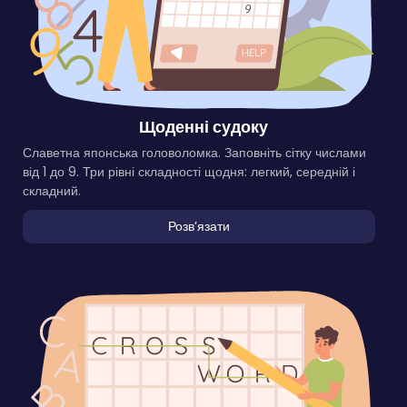
Щоденні судоку
Славетна японська головоломка. Заповніть сітку числами
від 1 до 9. Три рівні складності щодня: легкий, середній і
складний.
Розвʼязати