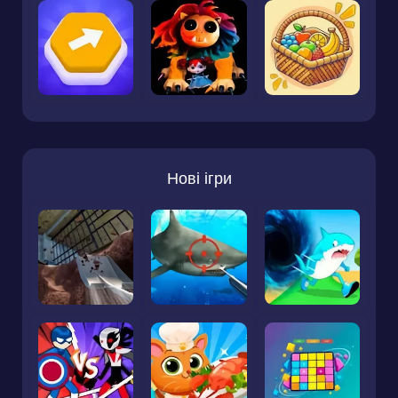
Нові ігри