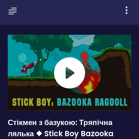
Стікмен з базукою: Тряпічна
лялька ❖ Stick Boy Bazooka