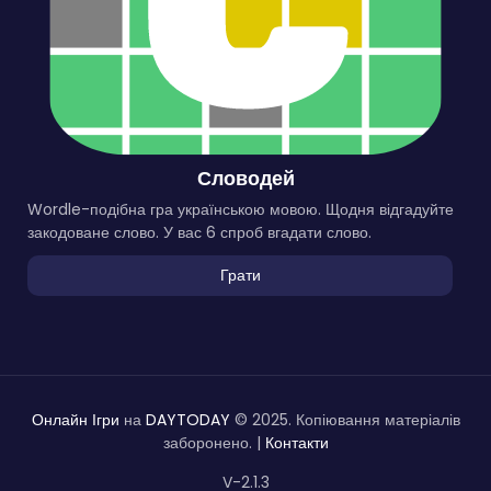
Словодей
Wordle-подібна гра українською мовою. Щодня відгадуйте
закодоване слово. У вас 6 спроб вгадати слово.
Грати
Онлайн Ігри
на
DAYTODAY
© 2025. Копіювання матеріалів
заборонено. |
Контакти
V-2.1.3