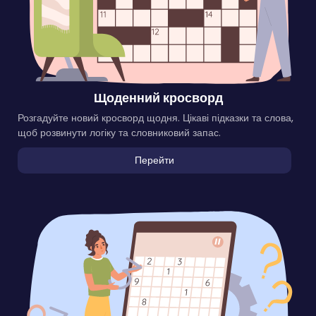
Щоденний кросворд
Розгадуйте новий кросворд щодня. Цікаві підказки та слова,
щоб розвинути логіку та словниковий запас.
Перейти