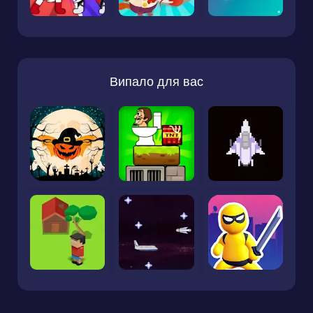
Випало для вас