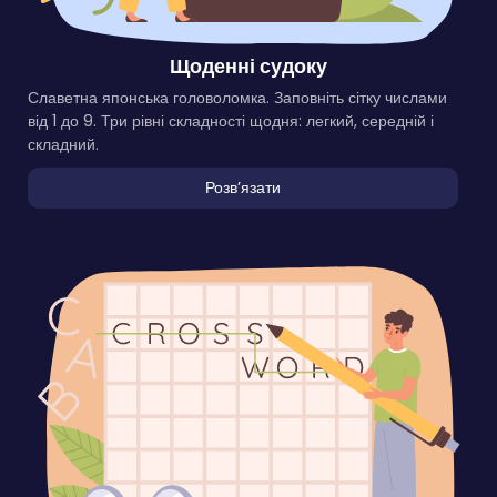
Щоденні судоку
Славетна японська головоломка. Заповніть сітку числами
від 1 до 9. Три рівні складності щодня: легкий, середній і
складний.
Розвʼязати