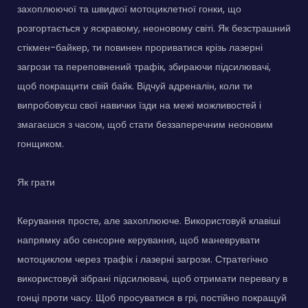
захоплюючої та швидкої мотоциклетної гонки, що
розгортається у яскравому, неоновому світі. Як безстрашний
стікмен-байкер, ти повинен прориватися крізь лазерні
загрози та переповнений трафік, збираючи підсилювачі,
щоб покращити свій байк. Відчуй адреналін, коли ти
випробовуєш свої навички їзди на межі можливостей і
змагаєшся з часом, щоб стати беззаперечним неоновим
гонщиком.
Як грати
Керування просте, але захоплююче. Використовуй клавіші
напрямку або сенсорне керування, щоб маневрувати
мотоциклом через трафік і лазерні загрози. Стратегічно
використовуй зібрані підсилювачі, щоб отримати перевагу в
гонці проти часу. Щоб просуватися в грі, постійно покращуй