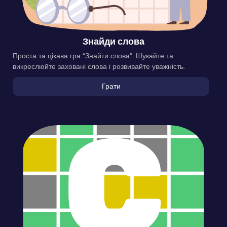
Знайди слова
Проста та цікава гра “Знайти слова”. Шукайте та
викреслюйте заховані слова і розвивайте уважність.
Грати