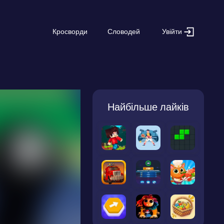
Увійти
Кросворди
Словодей
Найбільше лайків