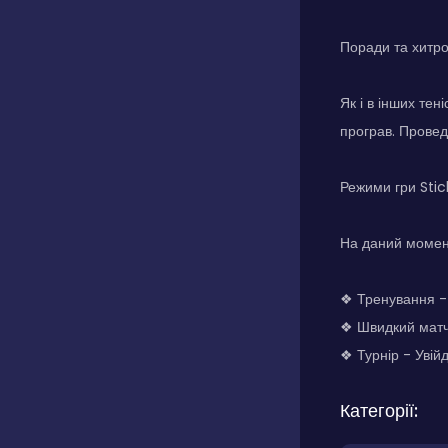
Поради та хитр
Як і в інших тені
програв. Проведи
Режими гри Sti
На даний момент
❖ Тренування - 
❖ Швидкий матч
❖ Турнір - Увійд
Категорії: