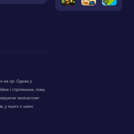
і на грі. Однак у
йок і стрілянини, тому
, керуючи тенісистом-
м, у нього є шанс