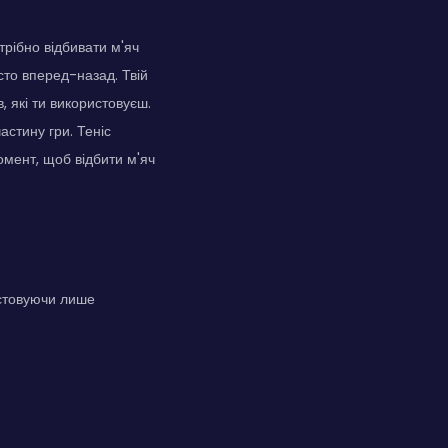
трібно відбивати м'яч
сто вперед-назад. Твій
, які ти використовуєш.
астину гри. Теніс
момент, щоб відбити м'яч
истовуючи лише