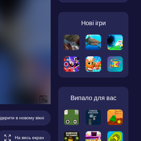
Нові ігри
Випало для вас
ідкрити в новому вікні
На весь екран