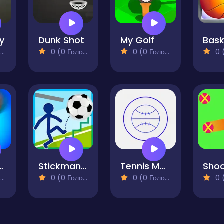
ey
Dunk Shot
My Golf
)
0 (0 Голосів)
0 (0 Голосів)
0 (0
conut Basket
Stickman Football
Tennis Mania
)
0 (0 Голосів)
0 (0 Голосів)
0 (0