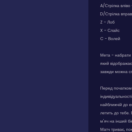
A/Стрілка вліво 
D/Стрілка вправ
Z - Лоб
X - Слайс
C - Волей
Мета - набрати 
який відображає
завжди можна с
Перед початком 
індивідуальності
найближчій до е
летить до тебе.
м'яч на інший бі
Матч триває, пок