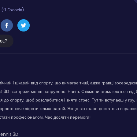
 (0 Голосів)
ює?
ічний і цікавий вид спорту, що вимагає тиші, адже гравці зосереджен
 3D все трохи менш напружено. Навіть Стікмени втомлюються від бі
я до спорту, щоб розслабитися і зняти стрес. Тут ти вступаєш у гру
просто хоче зіграти кілька партій. Якщо він стане достатньо вправни
і стати професіоналом. Час досягти перемоги!
ennis 3D