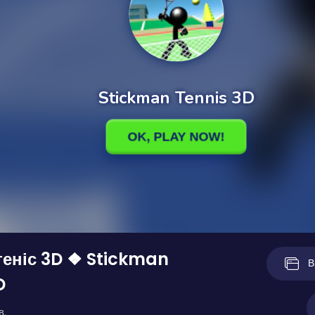
теніс 3D ❖ Stickman
В
D
в.