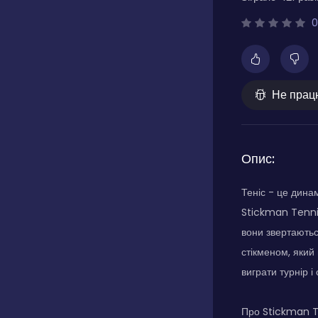
0
Не прац
Опис:
Теніс - це динам
Stickman Tennis
вони звертаютьс
стікменом, який 
виграти турнір 
Про Stickman T