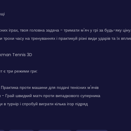
ощі
сних іграх, твоя головна задача - тримати м'яч у грі за будь-яку ціну.
 трохи часу на тренуваннях і практикуй різні види ударів та їх вплив
ckman Tennis 3D
 є три режими гри:
Практика проти машини для подачі тенісних м'ячів
 - Грай швидкий матч проти випадкового суперника
и в турнір і спробуй виграти кілька ігор підряд