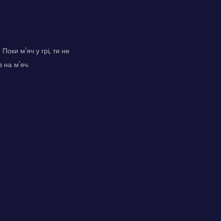
 Поки м'яч у грі, ти не
 на м'яч.