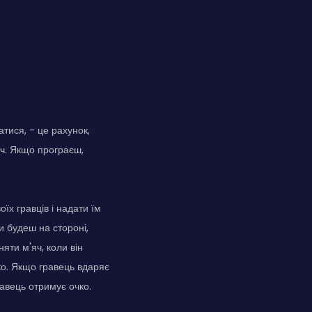
атися, - це рахунок,
тч. Якщо програєш,
х гравців і надати їм
и будеш на стороні,
яти м'яч, коли він
чко. Якщо гравець вдаряє
гравець отримує очко.