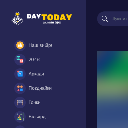
Наш вибір!
2048
Аркади
Поєднайки
Гонки
Більярд