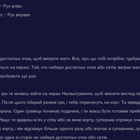
- Рух вліво
о - Рух вправо
достатньо очок, щоб виграти матч. Все, про що тобі потрібно турбув
ться на екрані. Той, хто набере достатньо очок або сетів, виграє ма
пробувати ще раз.
гри ти можеш зайти на екран Налаштування, щоб змінити вигляд свої
. Після цього обирай режим гри, і тебе перенесуть на корт. Ти завжд
крана. Один гравець починає подачею, і ти маєш бути готовим прийн
 Якщо ти вдариш м'яч у сітку або за межі корту, суперник отримує о
к корту, і він відскакує більше одного разу або влучає в суперника, 
и одна зі сторін не набере достатньо очок або сетів.