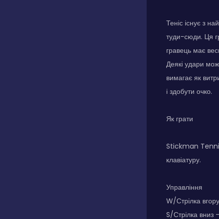
Теніс існує з на
туди-сюди. Ця г
гравець має весь
Деякі удари можу
вимагає як витри
і здобути очко.
Як грати
Stickman Tennis
клавіатуру.
Управління
W/Стрілка вгору
S/Стрілка вниз 