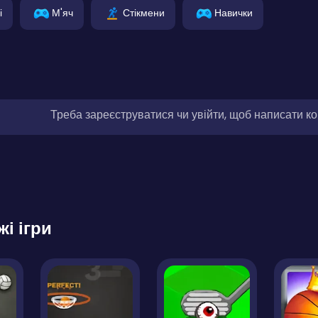
і
М'яч
Стікмени
Навички
Треба зареєструватися чи увійти, щоб написати к
жі ігри