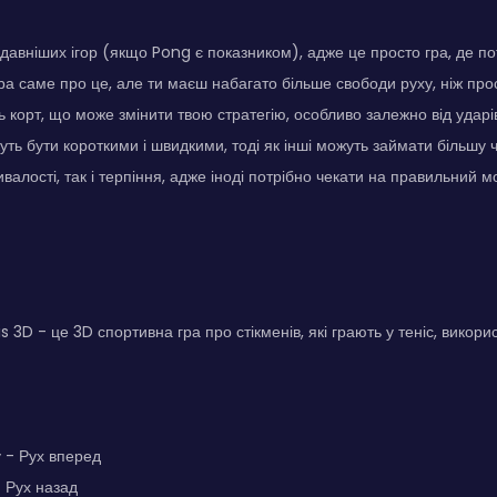
йдавніших ігор (якщо Pong є показником), адже це просто гра, де по
ра саме про це, але ти маєш набагато більше свободи руху, ніж про
 корт, що може змінити твою стратегію, особливо залежно від ударів
ть бути короткими і швидкими, тоді як інші можуть займати більшу ч
валості, так і терпіння, адже іноді потрібно чекати на правильний 
 3D - це 3D спортивна гра про стікменів, які грають у теніс, викор
 - Рух вперед
- Рух назад