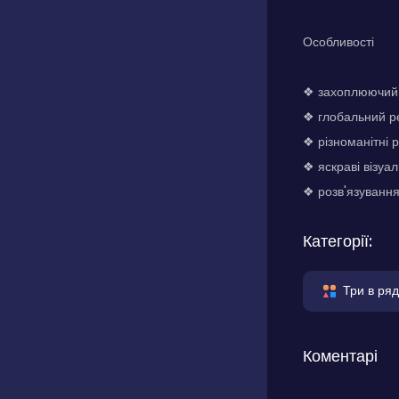
Особливості
❖ захоплюючий г
❖ глобальний ре
❖ різноманітні р
❖ яскраві візуа
❖ розв'язування
Категорії:
Три в ряд
Коментарі