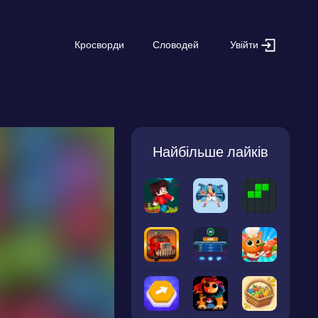
Увійти
Кросворди
Словодей
Найбільше лайків