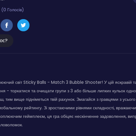
 (0 Голосів)
ює?
юючий світ Sticky Balls - Match 3 Bubble Shooter! У цій яскравій та
ння - торкатися та очищати групи з 3 або більше липких кульок одн
ш, тим вище підніметься твій рахунок. Змагайся з гравцями з усього
лобальному рейтингу. Зі зростаючими рівнями складності, вражаюч
оплюючим геймплеєм, ця гра обіцяє нескінченне задоволення, вип
оловоломок.