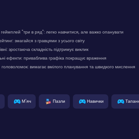
еймплей "три в ряд": легко навчитися, але важко опанувати
йтинг: змагайся з гравцями з усього світу
івні: зростаюча складність підтримує виклик
льні ефекти: приваблива графіка покращує враження
 головоломок: вимагає вмілого планування та швидкого мислення
М'яч
Пазли
Навички
Тапан