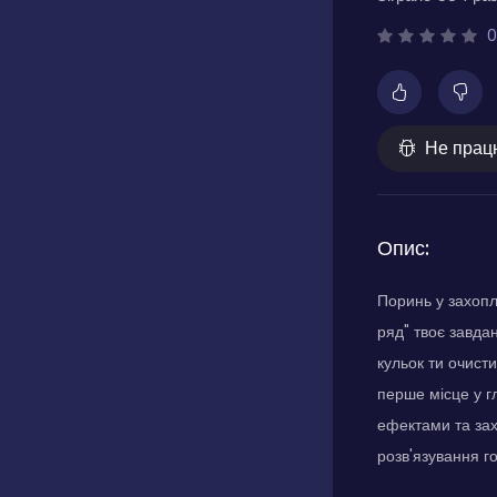
0
Не прац
Опис:
Поринь у захопл
ряд" твоє завда
кульок ти очисти
перше місце у г
ефектами та зах
розв'язування г