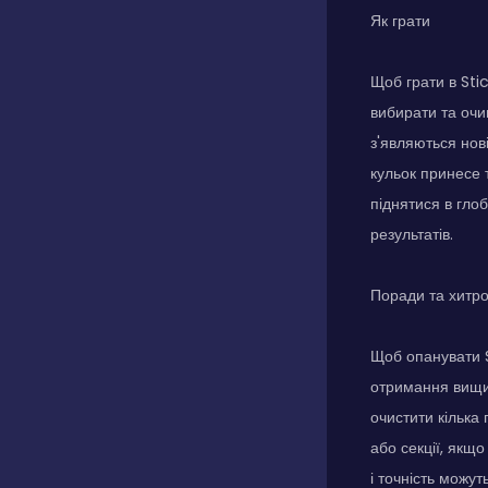
Як грати
Щоб грати в Sti
вибирати та очи
з'являються нов
кульок принесе 
піднятися в гло
результатів.
Поради та хитр
Щоб опанувати S
отримання вищих
очистити кілька 
або секції, якщ
і точність можут