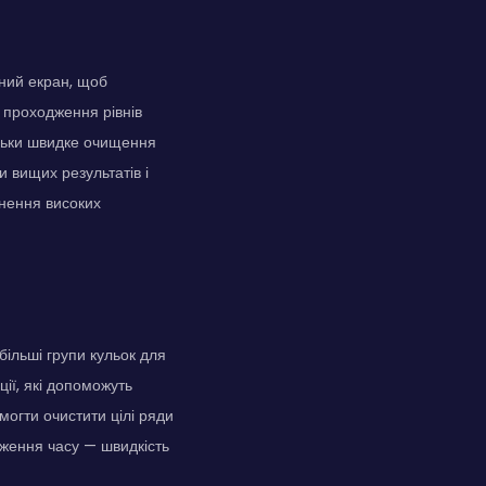
рний екран, щоб
у проходження рівнів
кільки швидке очищення
и вищих результатів і
гнення високих
ільші групи кульок для
ії, які допоможуть
омогти очистити цілі ряди
меження часу — швидкість