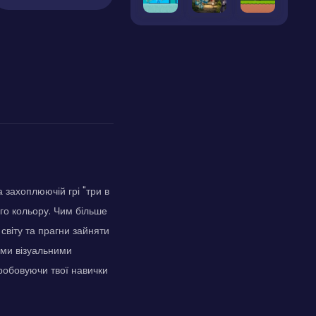
 захоплюючій грі "три в
ого кольору. Чим більше
 світу та прагни зайняти
ими візуальними
робовуючи твої навички