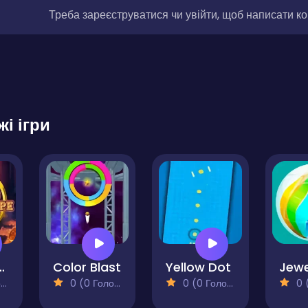
Треба зареєструватися чи увійти, щоб написати к
жі ігри
 Ball Escape
Color Blast
Yellow Dot
)
0 (0 Голосів)
0 (0 Голосів)
0 (0