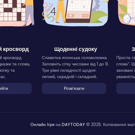
 кросворд
Щоденні судоку
З
й кросворд
Славетна японська головоломка.
Проста та
дказки та слова,
Заповніть сітку числами від 1 до 9.
слова”. 
огіку та
Три рівні складності щодня:
заховані 
ас.
легкий, середній і складний.
уважність
ейти
Розвʼязати
Онлайн Ігри
на
DAYTODAY
© 2025. Копіювання мате