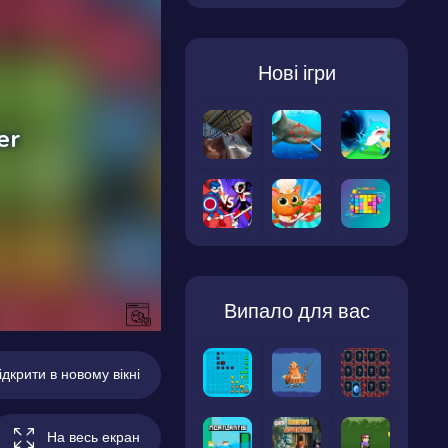
Нові ігри
Випало для вас
ідкрити в новому вікні
На весь екран