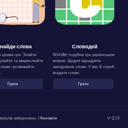
найди слова
Словодей
 цікава гра “Знайти
Wordle-подібна гра українською
Шукайте та викреслюйте
мовою. Щодня відгадуйте
слова і розвивайте
закодоване слово. У вас 6 спроб
.
вгадати слово.
Грати
Грати
ріалів заборонено. |
Контакти
V-2.1.3