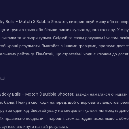
cky Balls - Match 3 Bubble Shooter, використовуй мишу або сенсо
щати групи з трьох або більше липких кульок одного кольору. У мір
і виклики та кольори кульок. Слідкуй за своїм рахунком і часом, ос
тобі кращі результати. Змагайся з іншими гравцями, прагнучи досягт
бальному рейтингу. Пам'ятай, що стратегічні ходи є ключем до дося
ощі
ticky Balls - Match 3 Bubble Shooter, завжди намагайся очищати б
 балів. Плануй свої ходи наперед, щоб створювати ланцюгові реакц
груп за один хід. Звертай увагу на спеціальні кульки, які можуть доп
о їх правильно поєднати. І, нарешті, стеж за годинником, якщо є об
ь суттєво вплинути на твій результат.