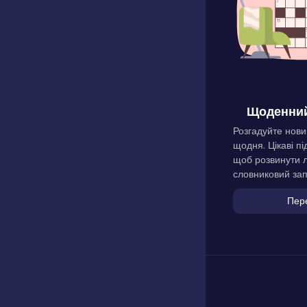
Щоденний
Розгадуйте нови
щодня. Цікаві пі
щоб розвинути л
словниковий зап
Пер