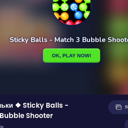
ьки ❖ Sticky Balls -
В
Bubble Shooter
ів.