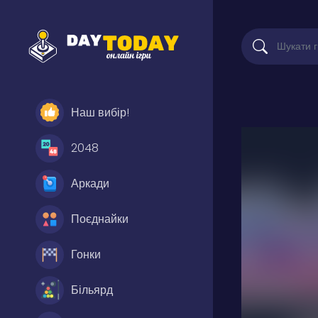
Наш вибір!
2048
Аркади
Поєднайки
Гонки
Більярд