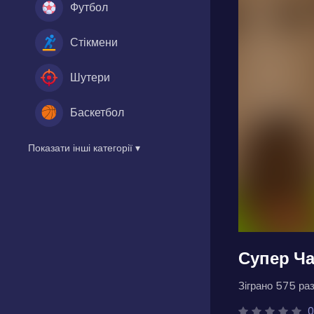
Футбол
Стікмени
Шутери
Баскетбол
Показати інші категорії ▾
Супер Ча
Зіграно 575 раз
0