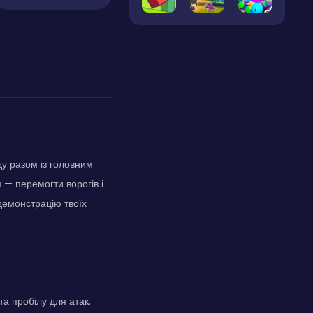
ду разом із головним
я — перемогти ворогів і
демонстрацію твоїх
та пробілу для атак.