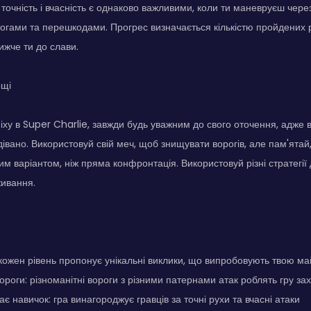
 точність і вчасність є однаково важливими, коли ти маневруєш через
огами та перешкодами. Прогрес визначається кількістю пройдених р
ижче ти до слави.
ощі
іху в Super Charlie, завжди будь уважним до свого оточення, адже 
дівано. Використовуй свій меч, щоб знищувати ворогів, але пам'ятай
м варіантом, ніж пряма конфронтація. Використовуй різні стратегії д
живання.
: кожен рівень пропонує унікальні виклики, що випробовують твою ма
вороги: різноманітні вороги з різними патернами атак роблять гру з
є навичок: гра винагороджує гравців за точні рухи та вчасні атаки