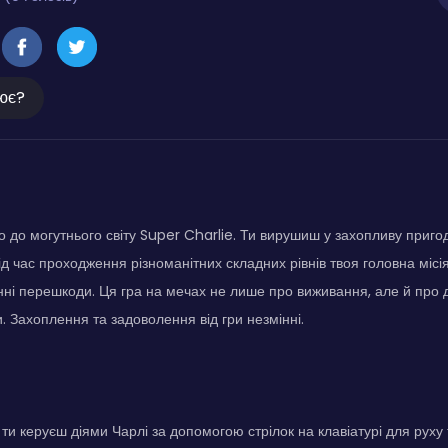
ює?
 до могутнього світу Super Charlie. Ти вирушиш у захопливу приго
ід час проходження різноманітних складних рівнів твоя головна місі
ні перешкоди. Ця гра на мечах не лише про виживання, але й про 
и. Захоплення та задоволення від гри незмінні.
ти керуєш діями Чарлі за допомогою стрілок на клавіатурі для руху 