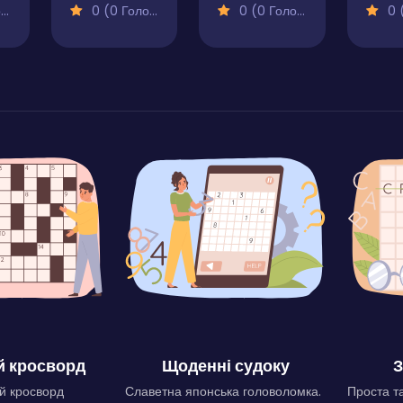
)
0 (0 Голосів)
0 (0 Голосів)
0 (0
 кросворд
Щоденні судоку
З
й кросворд
Славетна японська головоломка.
Проста та