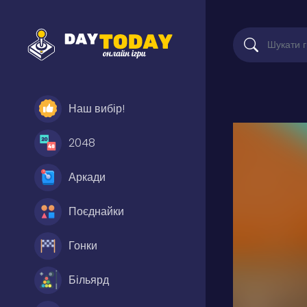
Наш вибір!
2048
Аркади
Поєднайки
Гонки
Більярд