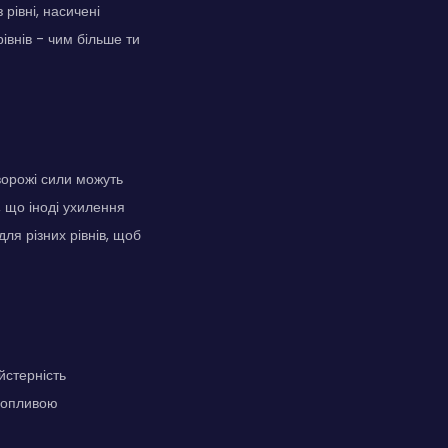
 рівні, насичені
івнів - чим більше ти
ворожі сили можуть
, що іноді ухилення
ля різних рівнів, щоб
йстерність
ахопливою