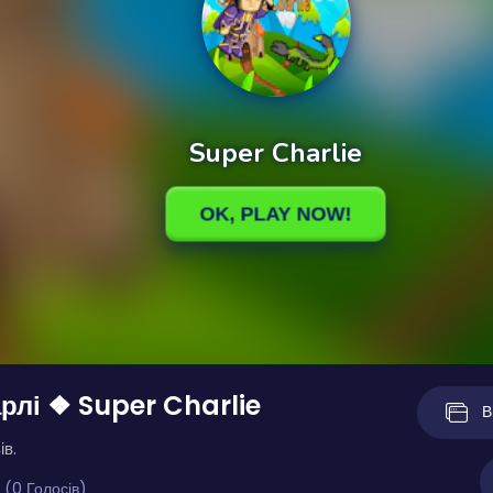
рлі ❖ Super Charlie
В
ів.
 (0 Голосів)