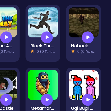
On the Away-Flippy Adventure Epic Skater
Black Thrones
Noback
 Голосів)
0 (0 Голосів)
0 (0 Голосів)
Castle
Metamorphosis Survivor
Ugi Bugi & Kisiy Misiy