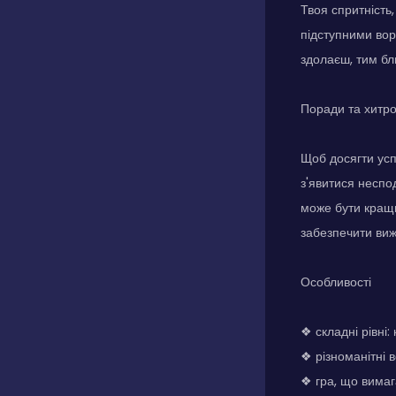
Твоя спритність,
підступними вор
здолаєш, тим бл
Поради та хитр
Щоб досягти усп
з'явитися неспо
може бути кращи
забезпечити ви
Особливості
❖ складні рівні
❖ різноманітні 
❖ гра, що вимага