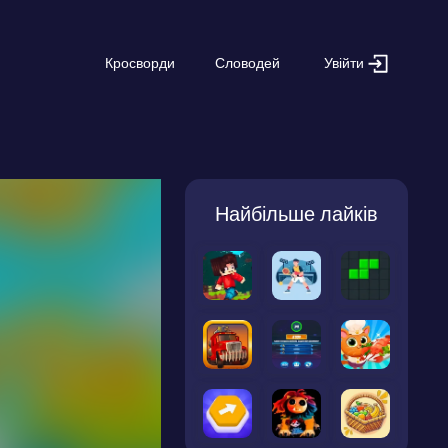
Увійти
Кросворди
Словодей
Найбільше лайків