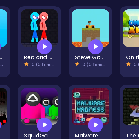
Escape 3D
Red and Blue Stickman Rope
Steve Go Kart Portal
)
0 (0 Голосів)
0 (0 Голосів)
0 (0
ld Endless Runner Game
SquidGame.io
Malware Madness
The 