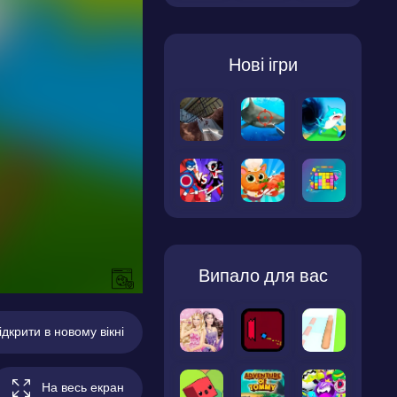
Нові ігри
Випало для вас
ідкрити в новому вікні
На весь екран