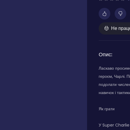
Не прац
Опис:
Ласкаво просимо
героєм, Чарлі. П
подолати числен
навичок і тактик
Як грати
У Super Charlie 