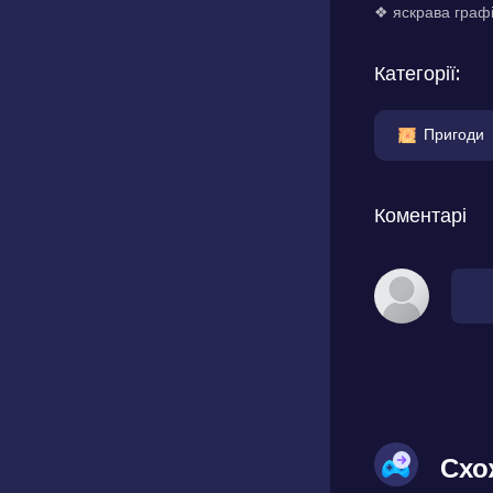
❖ яскрава графі
Категорії:
Пригоди
Коментарі
Схо