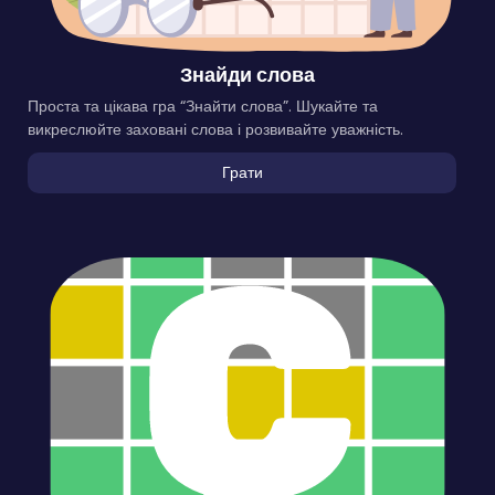
Знайди слова
Проста та цікава гра “Знайти слова”. Шукайте та
викреслюйте заховані слова і розвивайте уважність.
Грати