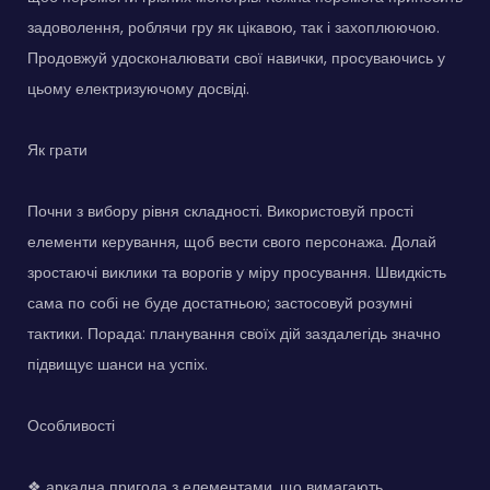
задоволення, роблячи гру як цікавою, так і захоплюючою.
Продовжуй удосконалювати свої навички, просуваючись у
цьому електризуючому досвіді.
Як грати
Почни з вибору рівня складності. Використовуй прості
елементи керування, щоб вести свого персонажа. Долай
зростаючі виклики та ворогів у міру просування. Швидкість
сама по собі не буде достатньою; застосовуй розумні
тактики. Порада: планування своїх дій заздалегідь значно
підвищує шанси на успіх.
Особливості
❖ аркадна пригода з елементами, що вимагають