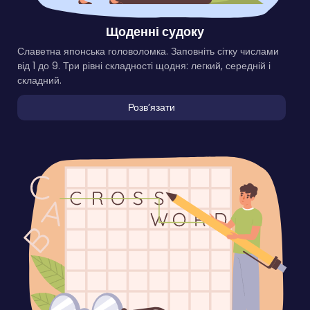
Щоденні судоку
Славетна японська головоломка. Заповніть сітку числами
від 1 до 9. Три рівні складності щодня: легкий, середній і
складний.
Розвʼязати