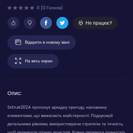
0 (0 Голосів)
Не працює?
Відкрити в новому вікні
На весь екран
Опис:
Sxtrue2024 пропонує аркадну пригоду, наповнену
елементами, що вимагають майстерності. Подорожуй
детальними рівнями, використовуючи стратегію та точність,
щоб перемогти грізних монстрів. Кожна перемога приносить