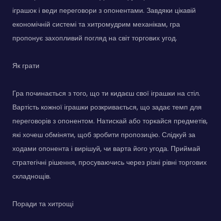
іграшок і веди переговори з опонентами. Завдяки цікавій
економічній системі та хитромудрим механікам, гра
пропонує захопливий погляд на світ торгових угод.
Як грати
Гра починається з того, що ти кидаєш свої іграшки на стіл.
Вартість кожної іграшки розкривається, що задає темп для
переговорів з опонентом. Натискай або торкайся предметів,
які хочеш обміняти, щоб зробити пропозицію. Слідкуй за
ходами опонента і вирішуй, чи варта його угода. Приймай
стратегічні рішення, просуваючись через різні рівні торгових
складнощів.
Поради та хитрощі