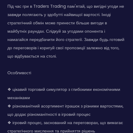
Під час гри в Traders Trading пам'ятай, що вигідні угоди не
завжди полягають у здобутті найвищої вартості. Іноді
стратегічний обмін може принести більше вигоди в
майбутніх раундах. Слідкуй за угодами опонента і
намагайся передбачити його стратегії. Завжди будь готовий
до переговорів і коригуй свої пропозиції залежно від того,
що відбувається на столі.
Особливості
❖ цікавий торговий симулятор з глибокими економічними
механіками
❖ різноманітний асортимент іграшок з різними вартостями,
що додає різноманітності в ігровий процес
❖ ігровий процес, заснований на переговорах, що вимагає
стратегічного мислення та прийняття рішень