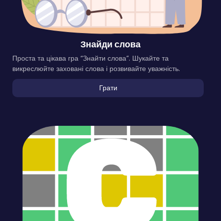
Знайди слова
Проста та цікава гра “Знайти слова”. Шукайте та
викреслюйте заховані слова і розвивайте уважність.
Грати