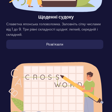
Щоденні судоку
Славетна японська головоломка. Заповніть сітку числами
від 1 до 9. Три рівні складності щодня: легкий, середній і
складний.
Розвʼязати