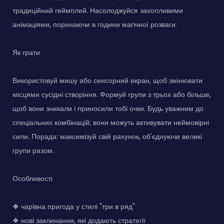
традиційний геймплей. Насолоджуйся захопливими
анімаціями, поринаючи в години магічної розваги.
Як грати
Використовуй мишу або сенсорний екран, щоб змінювати
місцями сусідні створіння. Формуй групи з трьох або більше,
щоб вони зникали і приносили тобі очки. Будь уважним до
спеціальних комбінацій; вони можуть активувати неймовірні
сили. Порада: максимізуй свій рахунок, об'єднуючи великі
групи разом.
Особливості
❖ чарівна пригода у стилі "три в ряд"
❖ нові заклинання, які додають стратегії