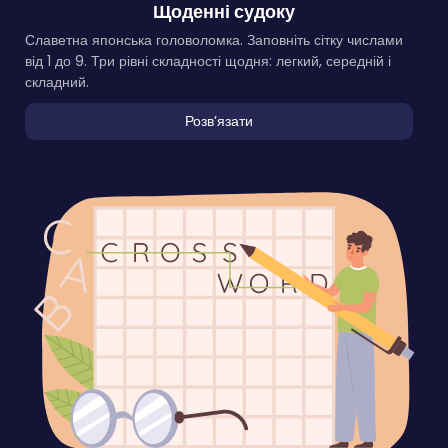
Щоденні судоку
Славетна японська головоломка. Заповніть сітку числами
від 1 до 9. Три рівні складності щодня: легкий, середній і
складний.
Розвʼязати