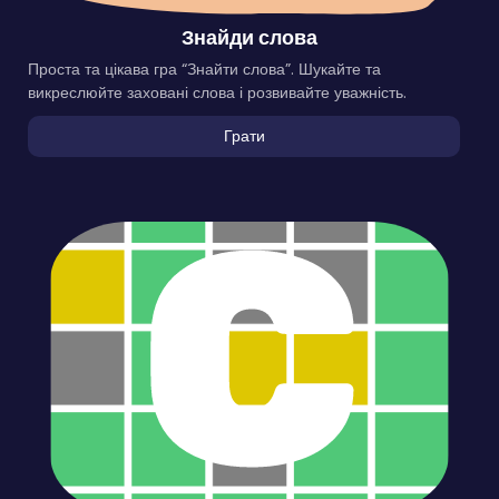
Знайди слова
Проста та цікава гра “Знайти слова”. Шукайте та
викреслюйте заховані слова і розвивайте уважність.
Грати