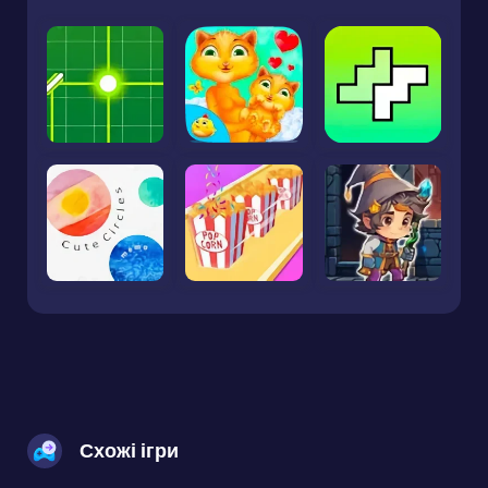
Схожі ігри