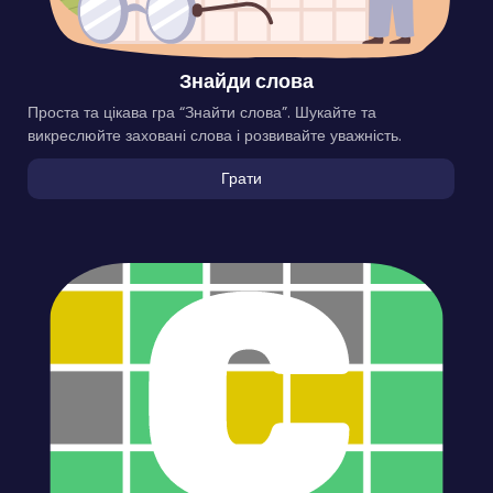
Знайди слова
Проста та цікава гра “Знайти слова”. Шукайте та
викреслюйте заховані слова і розвивайте уважність.
Грати