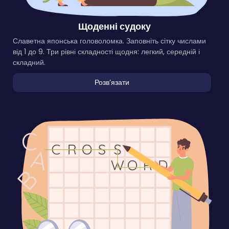
Щоденні судоку
Славетна японська головоломка. Заповніть сітку числами
від 1 до 9. Три рівні складності щодня: легкий, середній і
складний.
Розвʼязати