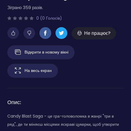
Зіграно 359 разів.
0 (0 Голосів)
Не працює?
Відкрити в новому вікні
На весь екран
Опис:
Candy Blast Saga - це гра-головоломка в жанрі "три в
ряд", де ти міняєш місцями яскраві цукерки, щоб утворити