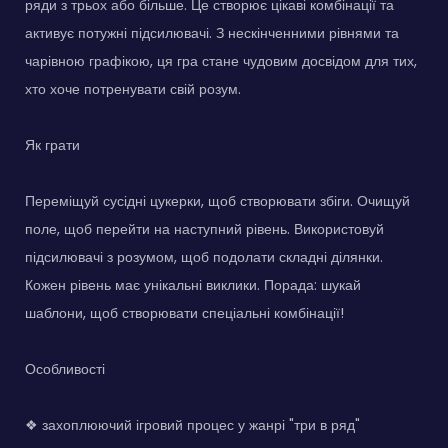
ряди з трьох або більше. Це створює цікаві комбінації та
активує потужні підсилювачі. З нескінченними рівнями та
чарівною графікою, ця гра стане чудовим досвідом для тих,
хто хоче потренувати свій розум.
Як грати
Переміщуй сусідні цукерки, щоб створювати збіги. Очищуй
поле, щоб перейти на наступний рівень. Використовуй
підсилювачі з розумом, щоб подолати складні ділянки.
Кожен рівень має унікальні виклики. Порада: шукай
шаблони, щоб створювати спеціальні комбінації!
Особливості
❖ захоплюючий ігровий процес у жанрі "три в ряд"