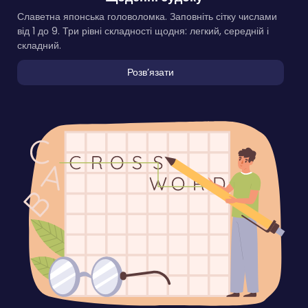
Славетна японська головоломка. Заповніть сітку числами
від 1 до 9. Три рівні складності щодня: легкий, середній і
складний.
Розвʼязати