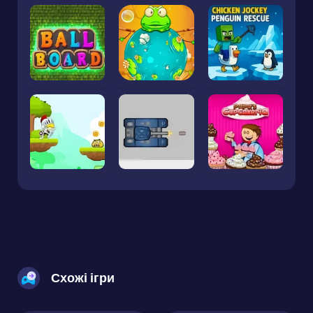
Схожі ігри