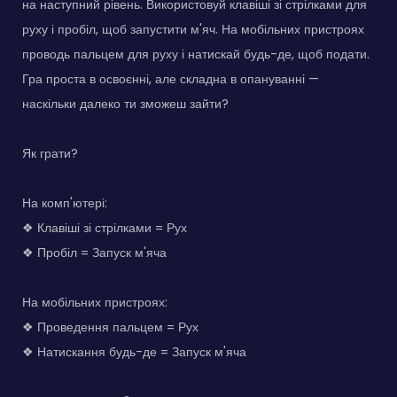
на наступний рівень. Використовуй клавіші зі стрілками для
руху і пробіл, щоб запустити м'яч. На мобільних пристроях
проводь пальцем для руху і натискай будь-де, щоб подати.
Гра проста в освоєнні, але складна в опануванні —
наскільки далеко ти зможеш зайти?
Як грати?
На комп'ютері:
❖ Клавіші зі стрілками = Рух
❖ Пробіл = Запуск м'яча
На мобільних пристроях:
❖ Проведення пальцем = Рух
❖ Натискання будь-де = Запуск м'яча