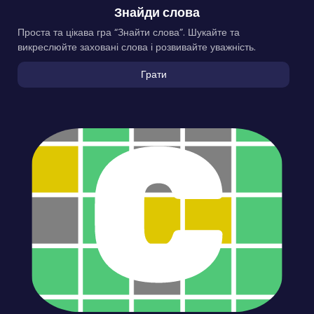
Знайди слова
Проста та цікава гра “Знайти слова”. Шукайте та
викреслюйте заховані слова і розвивайте уважність.
Грати