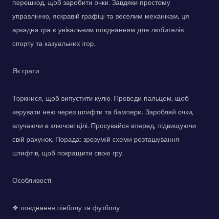
перешкод, щоб заробити очки. Завдяки простому
управлінню, яскравій графіці та веселим механікам, ця
аркадна гра є унікальним поєднанням для любителів
спорту та казуальних ігор.
Як грати
Торкнися, щоб випустити кулю. Проведи пальцем, щоб
керувати нею через штифти та бампери. Заробляй очки,
влучаючи в ключові цілі. Просувайся вперед, підвищуючи
свій рахунок. Порада: зрозумій схеми розташування
штифтів, щоб покращити свою гру.
Особливості
❖ поєднання пінболу та футболу