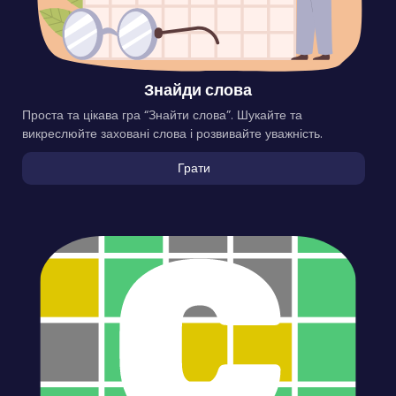
Знайди слова
Проста та цікава гра “Знайти слова”. Шукайте та
викреслюйте заховані слова і розвивайте уважність.
Грати