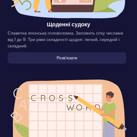
Щоденні судоку
Славетна японська головоломка. Заповніть сітку числами
від 1 до 9. Три рівні складності щодня: легкий, середній і
складний.
Розвʼязати