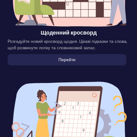
Щоденний кросворд
Розгадуйте новий кросворд щодня. Цікаві підказки та слова,
щоб розвинути логіку та словниковий запас.
Перейти