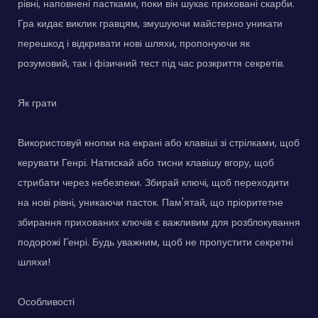
рівні, наповнені пастками, поки він шукає приховані скарби.
Гра кидає виклик гравцям, змушуючи майстерно уникати
перешкод і відкривати нові шляхи, пропонуючи як
розумовий, так і фізичний тест під час розкриття секретів.
Як грати
Використовуй кнопки на екрані або клавіші зі стрілками, щоб
керувати Генрі. Натискай або тисни клавішу вгору, щоб
стрибати через небезпеки. Збирай ключі, щоб переходити
на нові рівні, уникаючи пасток. Пам'ятай, що пріоритетне
збирання прихованих ключів є важливим для розблокування
подорожі Генрі. Будь уважним, щоб не пропустити секретні
шляхи!
Особливості