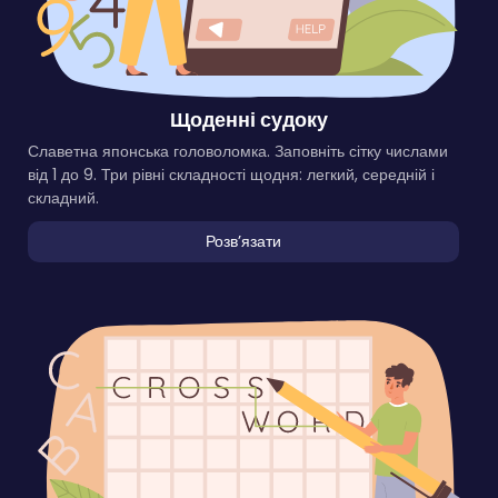
Щоденні судоку
Славетна японська головоломка. Заповніть сітку числами
від 1 до 9. Три рівні складності щодня: легкий, середній і
складний.
Розвʼязати