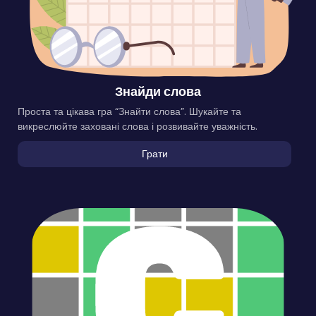
Знайди слова
Проста та цікава гра “Знайти слова”. Шукайте та
викреслюйте заховані слова і розвивайте уважність.
Грати