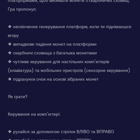
платформами, щоб вибивати монети з скарбничих сховищ.
Гра пропонує:
❖ нескінченне генерування платформ, коли ти піднімаєшся
вгору
❖ випадкове падіння монет на платформи
❖ скарбничі сховища з багатьма монетами
❖ чутливе керування для настільних комп'ютерів
(клавіатура) та мобільних пристроїв (сенсорне керування)
❖ підрахунок очок на основі зібраних монет
Як грати?
Керування на комп'ютері:
❖ рухайся за допомогою стрілок ВЛІВО та ВПРАВО