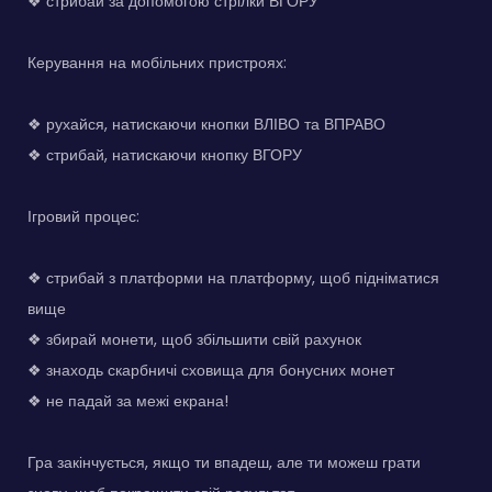
❖ стрибай за допомогою стрілки ВГОРУ
Керування на мобільних пристроях:
❖ рухайся, натискаючи кнопки ВЛІВО та ВПРАВО
❖ стрибай, натискаючи кнопку ВГОРУ
Ігровий процес:
❖ стрибай з платформи на платформу, щоб підніматися
вище
❖ збирай монети, щоб збільшити свій рахунок
❖ знаходь скарбничі сховища для бонусних монет
❖ не падай за межі екрана!
Гра закінчується, якщо ти впадеш, але ти можеш грати