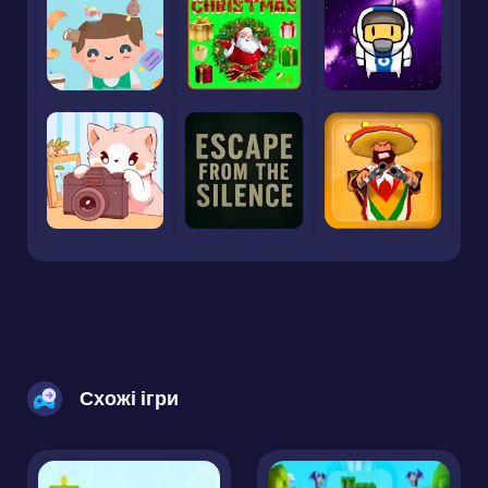
Схожі ігри