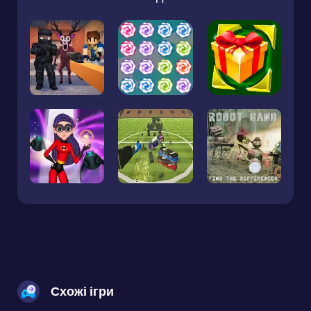
Схожі ігри