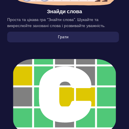
Знайди слова
Проста та цікава гра “Знайти слова”. Шукайте та
викреслюйте заховані слова і розвивайте уважність.
Грати