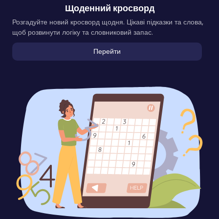
Щоденний кросворд
Розгадуйте новий кросворд щодня. Цікаві підказки та слова,
щоб розвинути логіку та словниковий запас.
Перейти