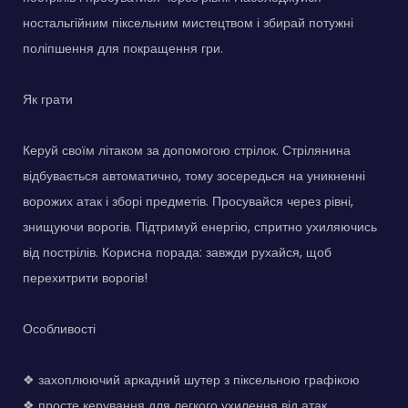
ностальгійним піксельним мистецтвом і збирай потужні
поліпшення для покращення гри.
Як грати
Керуй своїм літаком за допомогою стрілок. Стрілянина
відбувається автоматично, тому зосередься на уникненні
ворожих атак і зборі предметів. Просувайся через рівні,
знищуючи ворогів. Підтримуй енергію, спритно ухиляючись
від пострілів. Корисна порада: завжди рухайся, щоб
перехитрити ворогів!
Особливості
❖ захоплюючий аркадний шутер з піксельною графікою
❖ просте керування для легкого ухилення від атак