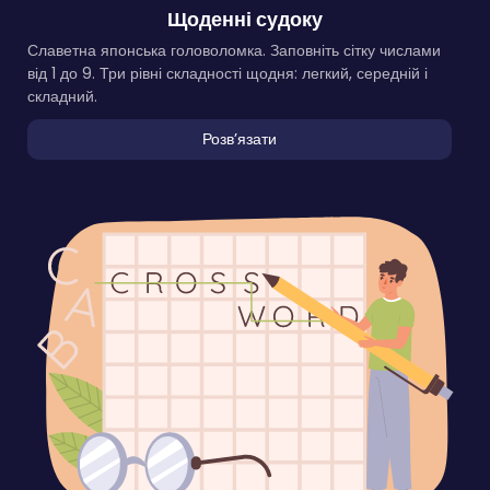
Щоденні судоку
Славетна японська головоломка. Заповніть сітку числами
від 1 до 9. Три рівні складності щодня: легкий, середній і
складний.
Розвʼязати