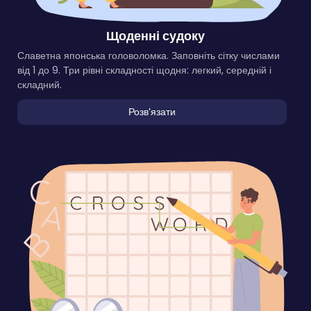
Щоденні судоку
Славетна японська головоломка. Заповніть сітку числами
від 1 до 9. Три рівні складності щодня: легкий, середній і
складний.
Розвʼязати