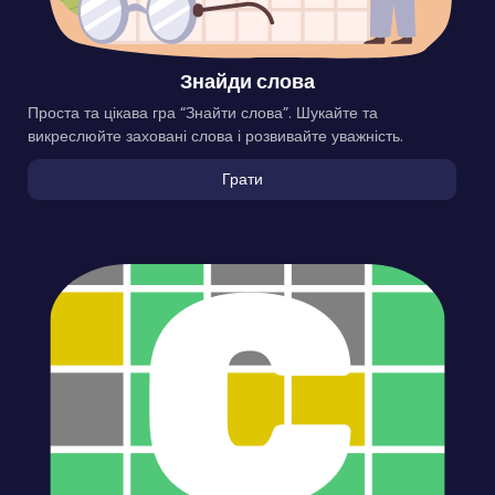
Знайди слова
Проста та цікава гра “Знайти слова”. Шукайте та
викреслюйте заховані слова і розвивайте уважність.
Грати