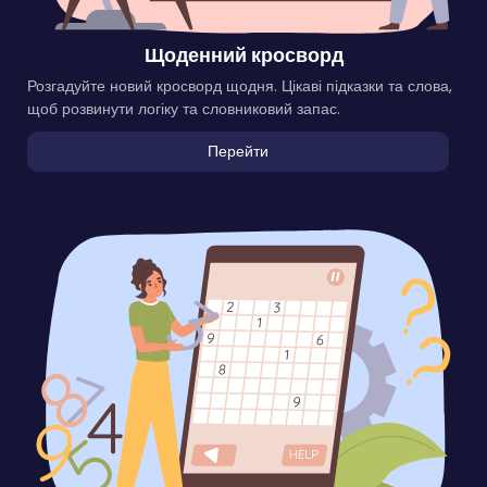
Щоденний кросворд
Розгадуйте новий кросворд щодня. Цікаві підказки та слова,
щоб розвинути логіку та словниковий запас.
Перейти