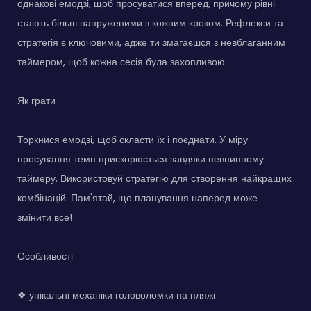
однакові емодзі, щоб просуватися вперед, причому рівні
стають більш напруженими з кожним кроком. Рефлекси та
стратегія є ключовими, адже ти змагаєшся з невблаганним
таймером, щоб кожна сесія була захопливою.
Як грати
Торкнися емодзі, щоб скласти їх і поєднати. У міру
просування темп прискорюється завдяки невпинному
таймеру. Використовуй стратегію для створення найкращих
комбінацій. Пам'ятай, що планування наперед може
змінити все!
Особливості
❖ унікальні механіки головоломки на пляжі