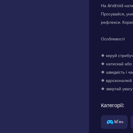
На Android нати
Просувайся, уни
рефлекси. Кори
Особливості
❖ керуй стрибуч
❖ натискай або
❖ швидкість і ч
❖ вдосконалюй 
❖ звертай уваг
Категорії:
М'яч