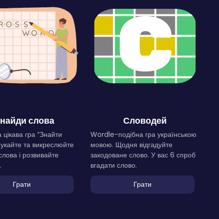
найди слова
Словодей
 цікава гра “Знайти
Wordle-подібна гра українською
Шукайте та викреслюйте
мовою. Щодня відгадуйте
слова і розвивайте
закодоване слово. У вас 6 спроб
.
вгадати слово.
Грати
Грати