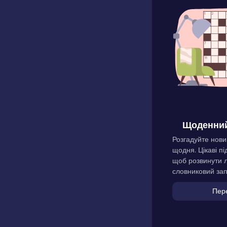
Щоденний
Розгадуйте нови
щодня. Цікаві пі
щоб розвинути л
словниковий зап
Пер