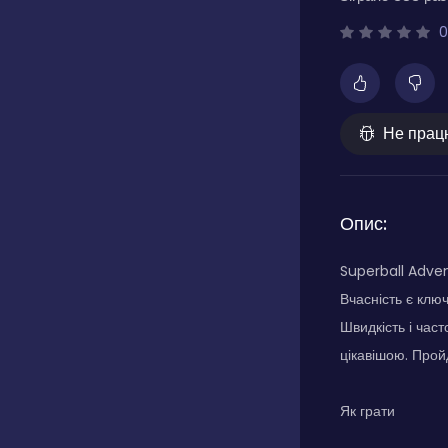
0
Не прац
Опис:
Superball Adven
Вчасність є клю
Швидкість і час
цікавішою. Прой
Як грати