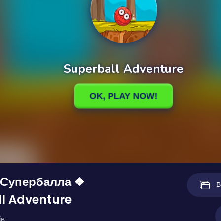
 Супербалла ❖
В
l Adventure
в.