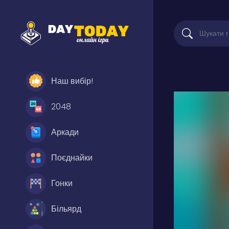
Наш вибір!
2048
Аркади
Поєднайки
Гонки
Більярд