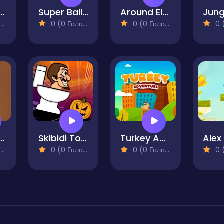
olly Runner
Super Ball Platformer
Around Elbrus
)
0 (0 Голосів)
0 (0 Голосів)
0 (0
ji Runner
Skibidi Toilet And The Pumpkin
Turkey Adventure Runner
)
0 (0 Голосів)
0 (0 Голосів)
0 (0