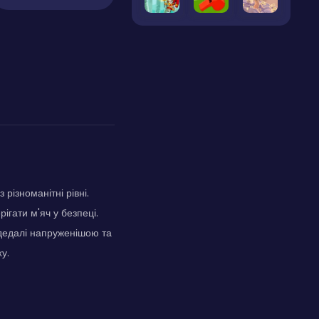
різноманітні рівні.
гати м'яч у безпеці.
 дедалі напруженішою та
у.