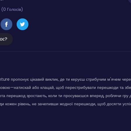
 (0 Голосів)
ює?
ture пропонує цікавий виклик, де ти керуєш стрибучим м'ячем через 
човою—натискай або клацай, щоб перестрибувати перешкоди та збері
тота перешкод зростають, коли ти просуваєшся вперед, роблячи гру
ди кожен рівень, не зачепивши жодної перешкоди, щоб досягти успіх