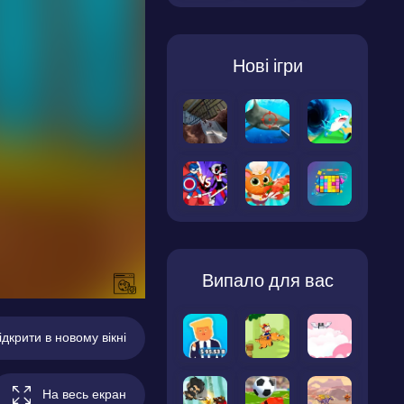
Нові ігри
Випало для вас
ідкрити в новому вікні
На весь екран