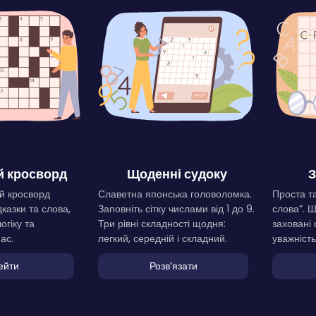
 кросворд
Щоденні судоку
З
й кросворд
Славетна японська головоломка.
Проста та
дказки та слова,
Заповніть сітку числами від 1 до 9.
слова”. 
огіку та
Три рівні складності щодня:
заховані 
ас.
легкий, середній і складний.
уважність
ейти
Розвʼязати