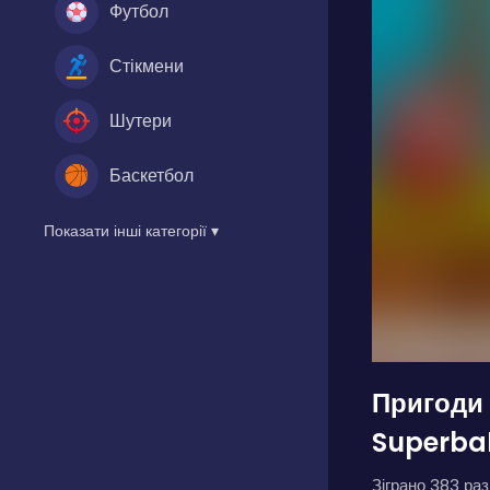
Футбол
Стікмени
Шутери
Баскетбол
Показати інші категорії ▾
Пригоди
Superbal
Зіграно 383 разі