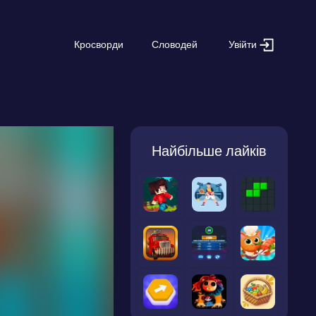
Увійти
Кросворди
Словодей
Найбільше лайків