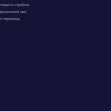
уперм'яч стрибати.
вдосконалюй свої
ня перешкод.