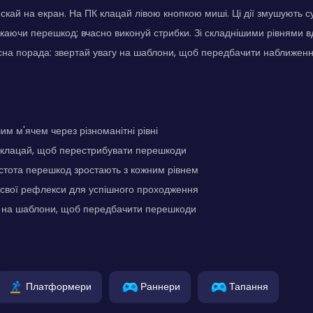
скай на екран. На ПК клацай лівою кнопкою миші. Ці дії змушують с
каючи перешкод; вчасно виконуй стрибки. Зі складнішими рівнями 
сна порада: звертай увагу на шаблони, щоб передбачити наближен
им м'ячем через різноманітні рівні
 клацай, щоб перестрибувати перешкоди
астота перешкод зростають з кожним рівнем
свої рефлекси для успішного проходження
у на шаблони, щоб передбачити перешкоди
Платформери
Раннери
Тапання