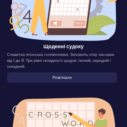
Щоденні судоку
Славетна японська головоломка. Заповніть сітку числами
від 1 до 9. Три рівні складності щодня: легкий, середній і
складний.
Розвʼязати