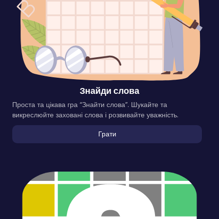
Знайди слова
Проста та цікава гра “Знайти слова”. Шукайте та
викреслюйте заховані слова і розвивайте уважність.
Грати