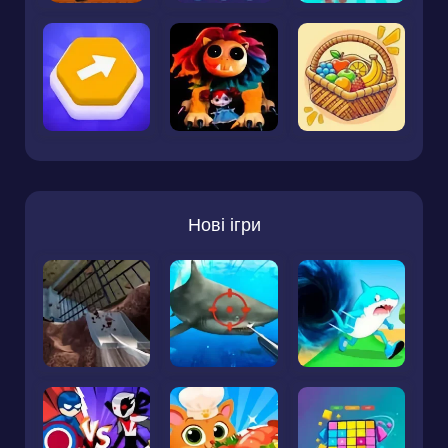
Нові ігри