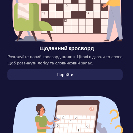
Щоденний кросворд
Розгадуйте новий кросворд щодня. Цікаві підказки та слова,
щоб розвинути логіку та словниковий запас.
Перейти