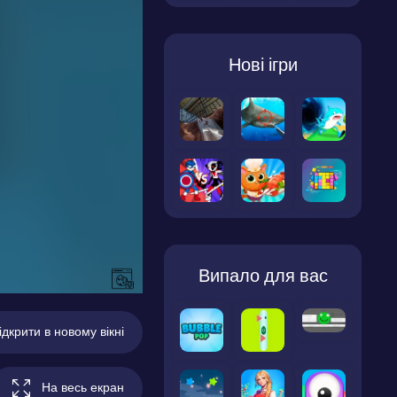
Нові ігри
Випало для вас
ідкрити в новому вікні
На весь екран