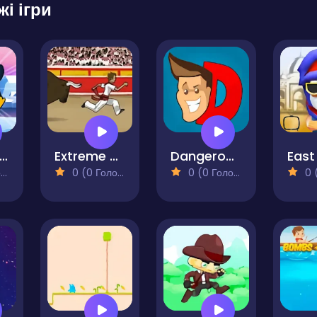
жі ігри
enguin Runner
Extreme Pamplona
Dangerous Danny
)
0 (0 Голосів)
0 (0 Голосів)
0 (0