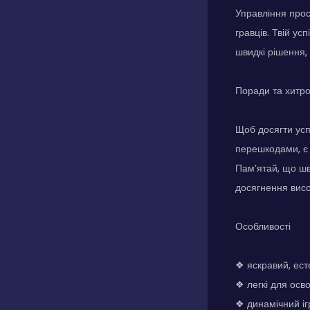
Управління прос
гравців. Твій у
швидкі рішення,
Поради та хитр
Щоб досягти усп
перешкодами, є 
Пам’ятай, що шв
досягнення висо
Особливості
❖ яскравий, ест
❖ легкі для осв
❖ динамічний іг