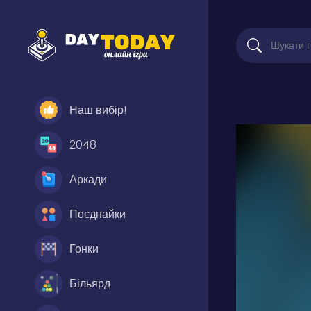
Наш вибір!
2048
Аркади
Поєднайки
Гонки
Більярд