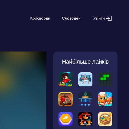
Увійти
Кросворди
Словодей
Найбільше лайків