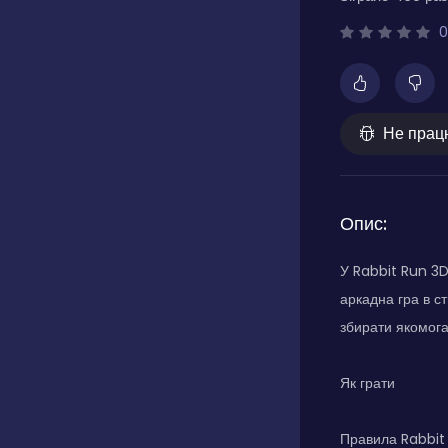
0
Не прац
Опис:
У Rabbit Run 3D
аркадна гра в ст
збирати якомога
Як грати
Правила Rabbit 