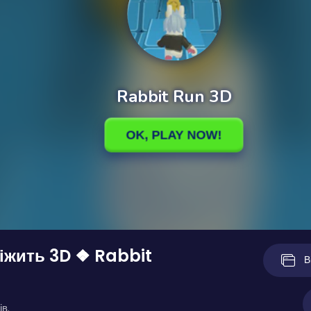
іжить 3D ❖ Rabbit
В
ів.