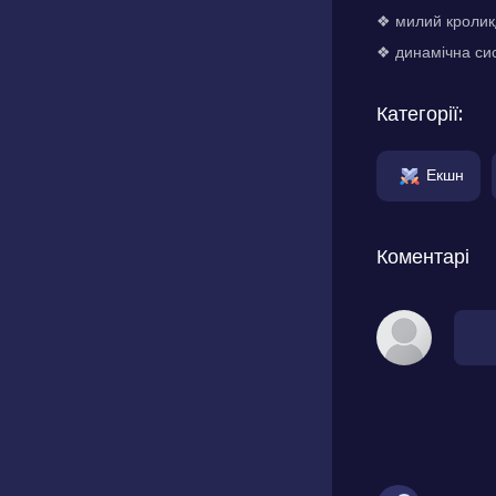
❖ милий кролик,
❖ динамічна сис
Категорії:
Екшн
Коментарі