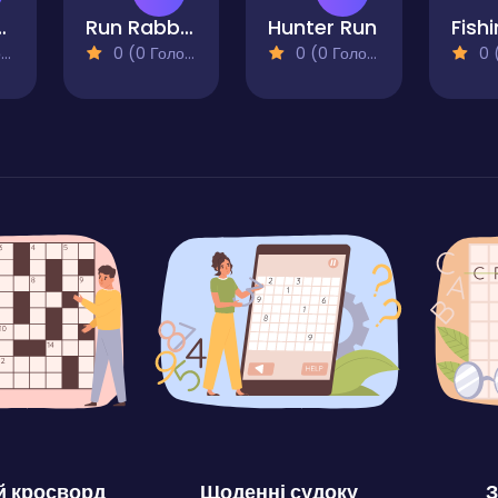
on Online Game
Run Rabbit Run
Hunter Run
)
0 (0 Голосів)
0 (0 Голосів)
0 (0
 кросворд
Щоденні судоку
З