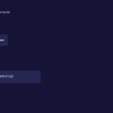
моркві
чки
оментар