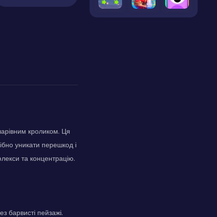
 чарівним кроликом. Ця
рібно уникати перешкод і
флекси та концентрацію.
з барвисті пейзажі.