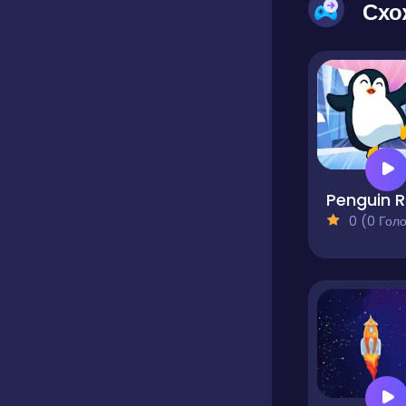
Схо
P
0 (0 Голосів