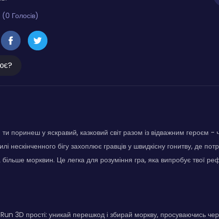
 (0 Голосів)
ює?
 ти поринеш у яскравий, казковий світ разом із відважним героєм -
илі нескінченного бігу захоплює гравців у швидкісну гонитву, де пот
 більше морквин. Це легка для розуміння гра, яка випробує твої ре
Run 3D прості: уникай перешкод і збирай моркву, просуваючись чере