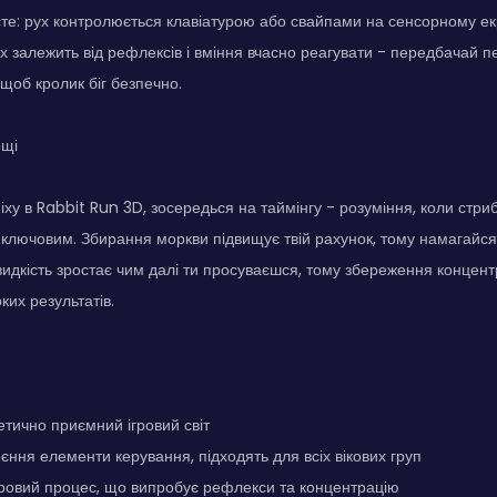
те: рух контролюється клавіатурою або свайпами на сенсорному ек
спіх залежить від рефлексів і вміння вчасно реагувати - передбачай
 щоб кролик біг безпечно.
ощі
іху в Rabbit Run 3D, зосередься на таймінгу - розуміння, коли стри
ключовим. Збирання моркви підвищує твій рахунок, тому намагайся 
идкість зростає чим далі ти просуваєшся, тому збереження концент
ких результатів.
етично приємний ігровий світ
оєння елементи керування, підходять для всіх вікових груп
ровий процес, що випробує рефлекси та концентрацію