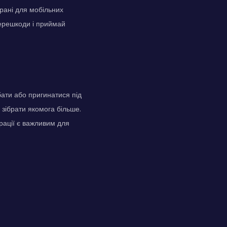
рані для мобільних
 перешкоди і приймай
бати або пригинатися під
зібрати якомога більше.
рації є важливим для