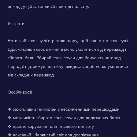
рекорд у цій захопливій пригоді польоту.
Як грати
Натискай клавішу зі стрілкою вгору, щоб піднімати своє суші.
Вдосконалюй своє вміння вчасно ухилятися від перешкод і
збирати бали. Збирай соєві соуси для бонусних нагород.
Порада: підтримуй постійну швидкість, щоб легко ухилятися
від складних перешкод.
Особливості
❖ захопливий геймплей з нескінченними перешкодами
❖ можливість збирати соєві соуси для додаткових балів
❖ просте керування для плавного польоту
❖ яскравий і барвистий світ для дослідження