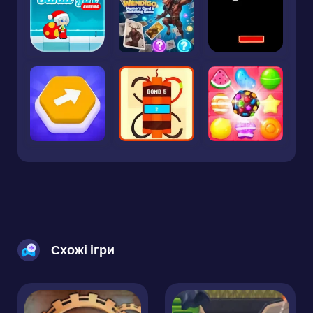
Схожі ігри