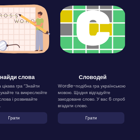
найди слова
Словодей
 цікава гра “Знайти
Wordle-подібна гра українською
Шукайте та викреслюйте
мовою. Щодня відгадуйте
слова і розвивайте
закодоване слово. У вас 6 спроб
.
вгадати слово.
Грати
Грати