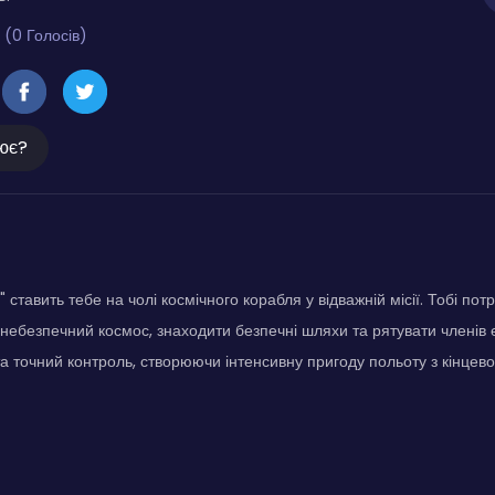
 (0 Голосів)
ює?
ставить тебе на чолі космічного корабля у відважній місії. Тобі пот
небезпечний космос, знаходити безпечні шляхи та рятувати членів е
та точний контроль, створюючи інтенсивну пригоду польоту з кінце