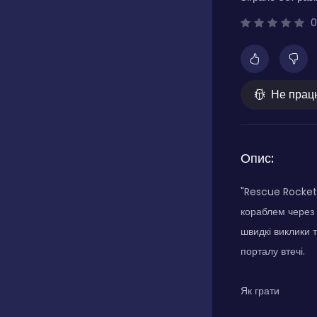
0
Не прац
Опис:
"Rescue Rocket" 
кораблем через 
швидкі виклики 
порталу втечі.
Як грати