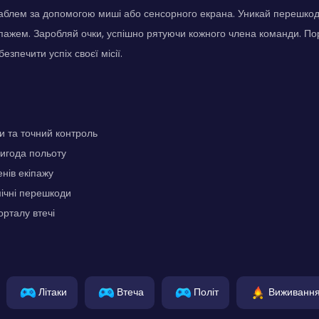
аблем за допомогою миші або сенсорного екрана. Уникай перешкод 
іпажем. Заробляй очки, успішно рятуючи кожного члена команди. По
безпечити успіх своєї місії.
и та точний контроль
игода польоту
нів екіпажу
мічні перешкоди
рталу втечі
Літаки
Втеча
Політ
Виживанн