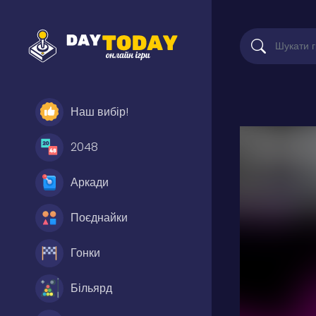
Наш вибір!
2048
Аркади
Поєднайки
Гонки
Більярд