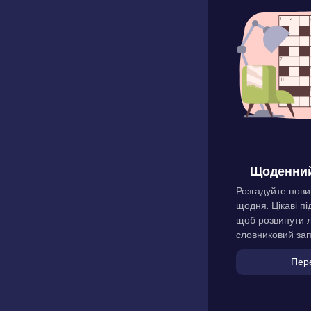
Щоденний
Розгадуйте нови
щодня. Цікаві пі
щоб розвинути л
словниковий зап
Пер