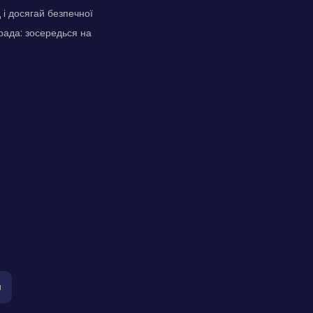
і досягай безпечної
рада: зосередься на
я