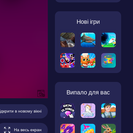
Нові ігри
Випало для вас
ідкрити в новому вікні
На весь екран