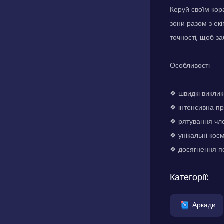
Керуй своїм кор
зони разом з ек
точності, щоб за
Особливості
❖ швидкі виклик
❖ інтенсивна пр
❖ рятування чле
❖ унікальні кос
❖ досягнення по
Категорії:
Аркади