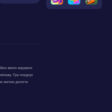
рібно вміло керувати
кіпажу. Гра поєднує
вою метою досягти