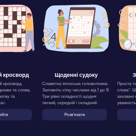
 кросворд
Щоденні судоку
З
й кросворд
Славетна японська головоломка.
Проста та
дказки та слова,
Заповніть сітку числами від 1 до 9.
слова”. 
огіку та
Три рівні складності щодня:
заховані 
ас.
легкий, середній і складний.
уважність
ейти
Розвʼязати