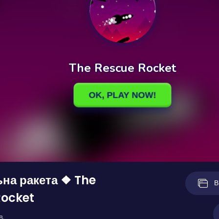
на ракета ❖ The
В
Rocket
в.