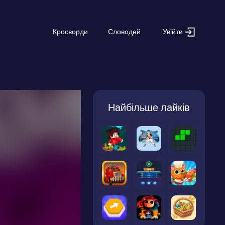
Увійти
Кросворди
Словодей
Найбільше лайків