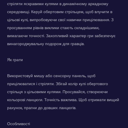
стріляти яскравими кулями в динамічному аркадному
середовищі. Керуй обертовим стрільцем, щоб влучити в
цільові кулі, випробовуючи свої навички прицілювання. З
просуванням рівнів виклики стають складнішими,
вимагаючи точності. Захопливий характер гри забезпечує
винагороджувальну подорож для гравців.
Як грати
Використовуй мишу або сенсорну панель, щоб
прицілюватися і стріляти. Збігай колір кулі обертового
стрільця з цільовими кулями. Просувайся, створюючи
кольорові ланцюги. Точність важлива. Щоб отримати вищий
рахунок, прагни до довших ланцюгів.
Особливості