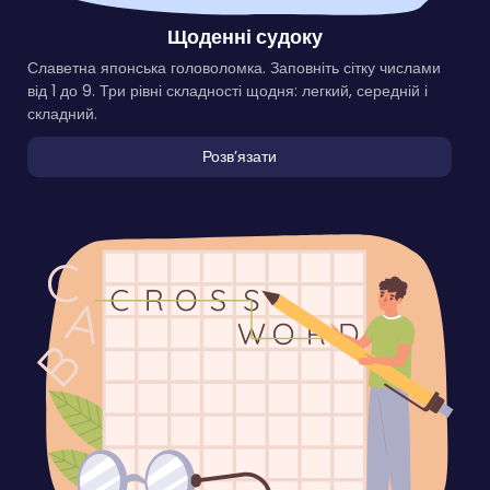
Щоденні судоку
Славетна японська головоломка. Заповніть сітку числами
від 1 до 9. Три рівні складності щодня: легкий, середній і
складний.
Розвʼязати