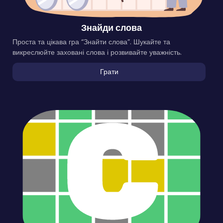
Знайди слова
Проста та цікава гра “Знайти слова”. Шукайте та
викреслюйте заховані слова і розвивайте уважність.
Грати