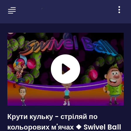
Крути кульку - стріляй по
кольорових м'ячах ❖ Swivel Ball