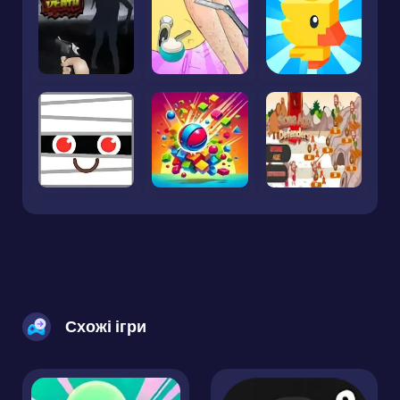
Схожі ігри