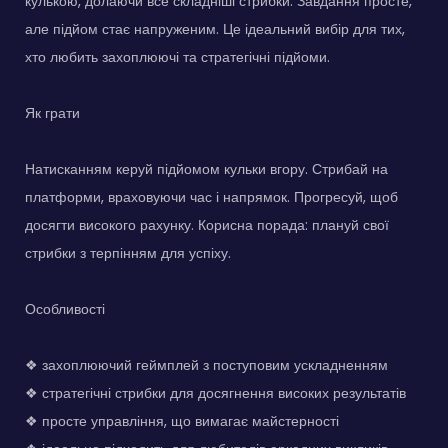
кулькою, долаючи все складніші стрибки. Завдання просте,
але підйом стає напруженим. Це ідеальний вибір для тих,
хто любить захоплюючі та стратегічні підйоми.
Як грати
Натисканням керуй підйомом кульки вгору. Стрибай на
платформи, враховуючи час і напрямок. Прогресуй, щоб
досягти високого рахунку. Корисна порада: плануй свої
стрибки з терпінням для успіху.
Особливості
❖ захоплюючий геймплей з поступовим ускладненням
❖ стратегічні стрибки для досягнення високих результатів
❖ просте управління, що вимагає майстерності