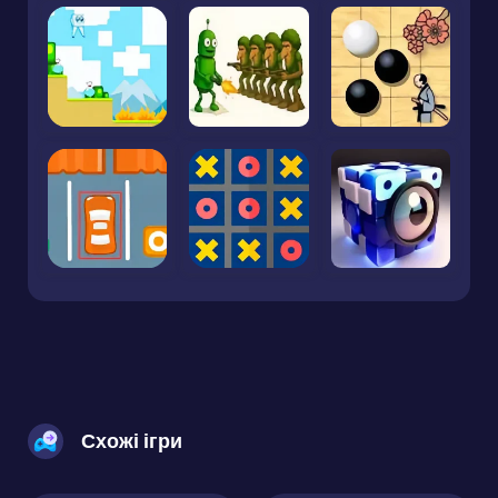
Схожі ігри