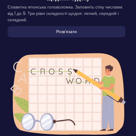
Славетна японська головоломка. Заповніть сітку числами
від 1 до 9. Три рівні складності щодня: легкий, середній і
складний.
Розвʼязати