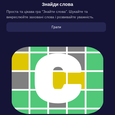
Знайди слова
Проста та цікава гра “Знайти слова”. Шукайте та
викреслюйте заховані слова і розвивайте уважність.
Грати