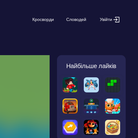
Увійти
Кросворди
Словодей
Найбільше лайків