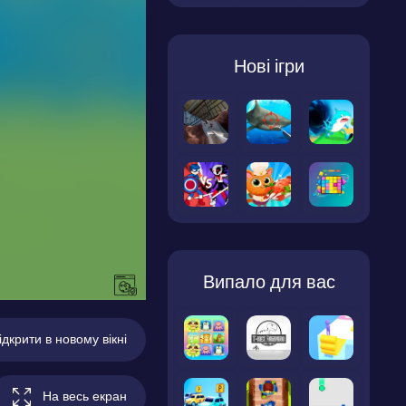
Нові ігри
Випало для вас
ідкрити в новому вікні
На весь екран