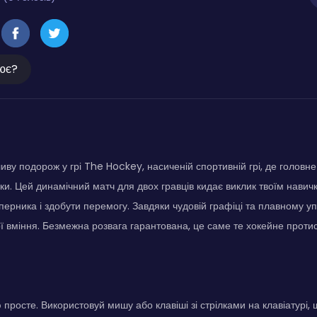
ює?
иву подорож у грі The Hockey, насиченій спортивній грі, де головне
ки. Цей динамічний матч для двох гравців кидає виклик твоїм нави
ерника і здобути перемогу. Завдяки чудовій графіці та плавному уп
ї вміння. Безмежна розвага гарантована, це саме те хокейне протис
 просте. Використовуй мишу або клавіші зі стрілками на клавіатурі,