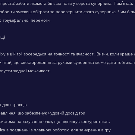
проста: забити якомога більше голів у ворота суперника. Пам'ятай, т
 добре ти зможеш обіграти та перевершити свого суперника. Чим біл
о тріумфальної перемоги.
ощі
ху в цій грі, зосередься на точності та вчасності. Вивчи, коли краще 
'ятай, що спостереження за рухами суперника може дати тобі знач
опусти жодної можливості.
я двох гравців
равління, що забезпечує чудовий досвід гри
истема нарахування очок, що підвищує конкурентність
ка в поєднанні з плавною роботою для занурення в гру