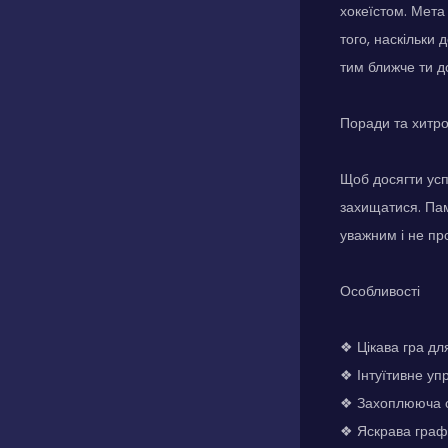
хокеїстом. Мета 
того, наскільки
тим ближче ти д
Поради та хитр
Щоб досягти успі
захищатися. Пам
уважним і не пр
Особливості
❖ Цікава гра дл
❖ Інтуїтивне уп
❖ Захоплююча с
❖ Яскрава графі