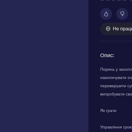
Не прац
Опис:
Поринь у захопл
накопичувати оч
перевершити суп
випробувати сво
Як грати
Управління грою