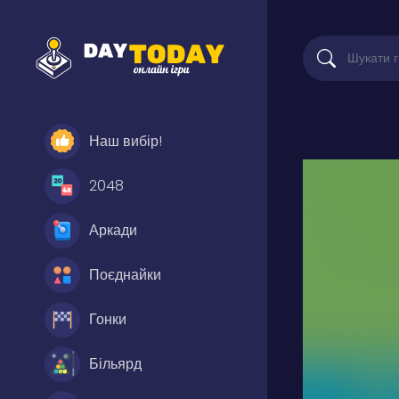
Наш вибір!
2048
Аркади
Поєднайки
Гонки
Більярд