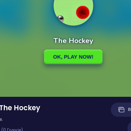
 The Hockey
В
в.
 (0 Голосів)