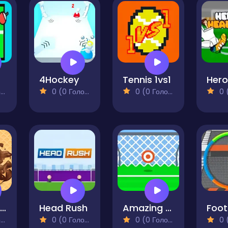
 2D
4Hockey
Tennis 1vs1
)
0 (0 Голосів)
0 (0 Голосів)
0 (0
Choco Ball-Draw Line & Happy Girl
Head Rush
Amazing Soccer
)
0 (0 Голосів)
0 (0 Голосів)
0 (0