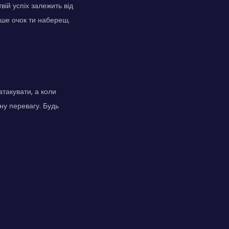
вій успіх залежить від
ьше очок ти набереш,
атакувати, а коли
ну перевагу. Будь