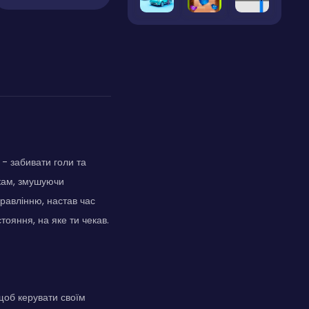
 - забивати голи та
чкам, змушуючи
равлінню, настав час
тояння, на яке ти чекав.
 щоб керувати своїм