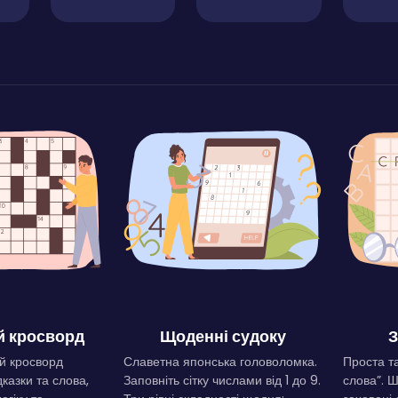
 кросворд
Щоденні судоку
З
й кросворд
Славетна японська головоломка.
Проста та
дказки та слова,
Заповніть сітку числами від 1 до 9.
слова”. 