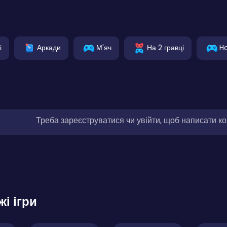
і
Аркади
М'яч
На 2 гравці
H
Треба зареєструватися чи увійти, щоб написати к
жі ігри