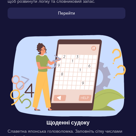
щоб розвинути логіку та словниковий запас.
Перейти
Щоденні судоку
Славетна японська головоломка. Заповніть сітку числами