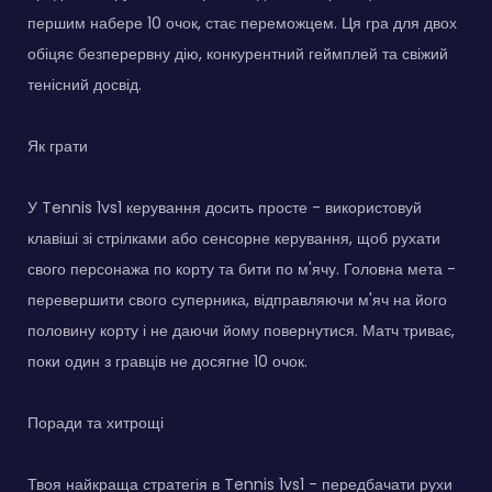
першим набере 10 очок, стає переможцем. Ця гра для двох
обіцяє безперервну дію, конкурентний геймплей та свіжий
тенісний досвід.
Як грати
У Tennis 1vs1 керування досить просте - використовуй
клавіші зі стрілками або сенсорне керування, щоб рухати
свого персонажа по корту та бити по м'ячу. Головна мета -
перевершити свого суперника, відправляючи м'яч на його
половину корту і не даючи йому повернутися. Матч триває,
поки один з гравців не досягне 10 очок.
Поради та хитрощі
Твоя найкраща стратегія в Tennis 1vs1 - передбачати рухи