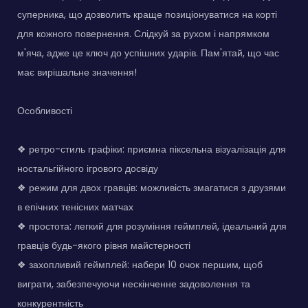
суперника, що дозволить краще позиціонуватися на корті
для кожного повернення. Слідкуй за рухом і напрямком
м'яча, адже це ключ до успішних ударів. Пам'ятай, що час
має вирішальне значення!
Особливості
❖ ретро-стиль графіки: приємна піксельна візуалізація для
ностальгійного ігрового досвіду
❖ режим для двох гравців: можливість змагатися з друзями
в епічних тенісних матчах
❖ простота: легкий для розуміння геймплей, ідеальний для
гравців будь-якого рівня майстерності
❖ захопливий геймплей: набери 10 очок першим, щоб
виграти, забезпечуючи нескінченне задоволення та
конкурентність