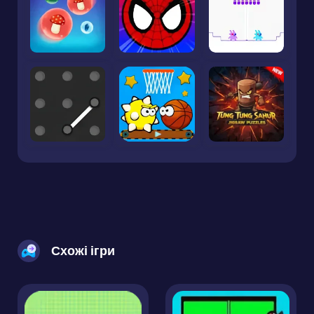
Схожі ігри