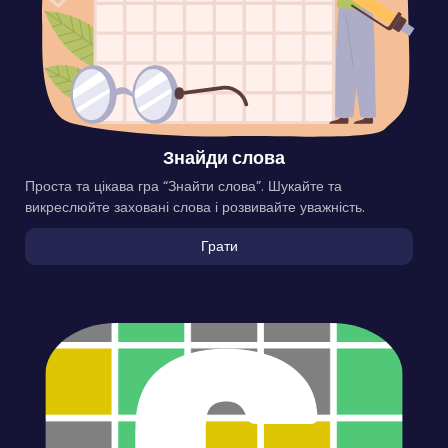
Знайди слова
Проста та цікава гра “Знайти слова”. Шукайте та
викреслюйте заховані слова і розвивайте уважність.
Грати