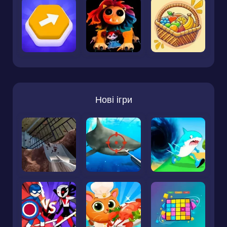
Нові ігри