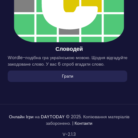
Словодей
Wordle-подібна гра українською мовою. Щодня відгадуйте
закодоване слово. У вас 6 спроб вгадати слово.
Грати
Онлайн Ігри
на
DAYTODAY
© 2025. Копіювання матеріалів
заборонено. |
Контакти
V-2.1.3