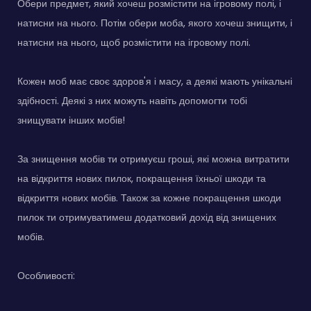
Обери предмет, який хочеш розмістити на ігровому полі, і
натисни на нього. Потім обери моба, якого хочеш знищити, і
натисни на нього, щоб розмістити на ігровому полі.
Кожен моб має своє здоров'я і масу, а деякі мають унікальні
здібності. Деякі з них можуть навіть допомогти тобі
знищувати інших мобів!
За знищення мобів ти отримуєш гроші, які можна витратити
на відкриття нових пилок, покращення їхньої шкоди та
відкриття нових мобів. Також за кожне покращення шкоди
пилок ти отримуватимеш додатковий дохід від знищених
мобів.
Особливості: