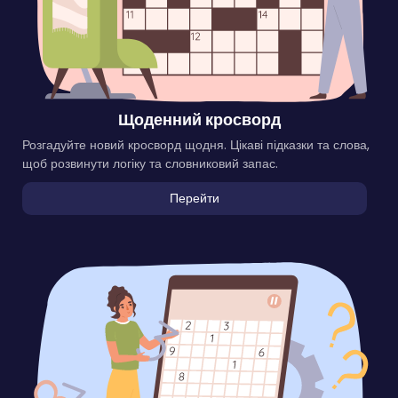
Щоденний кросворд
Розгадуйте новий кросворд щодня. Цікаві підказки та слова,
щоб розвинути логіку та словниковий запас.
Перейти