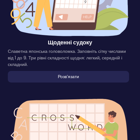
Щоденні судоку
Славетна японська головоломка. Заповніть сітку числами
від 1 до 9. Три рівні складності щодня: легкий, середній і
складний.
Розвʼязати