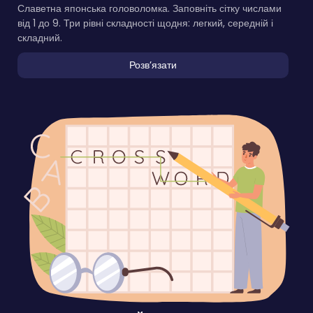
Славетна японська головоломка. Заповніть сітку числами
від 1 до 9. Три рівні складності щодня: легкий, середній і
складний.
Розвʼязати