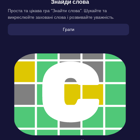
Знайди слова
Проста та цікава гра “Знайти слова”. Шукайте та
викреслюйте заховані слова і розвивайте уважність.
Грати