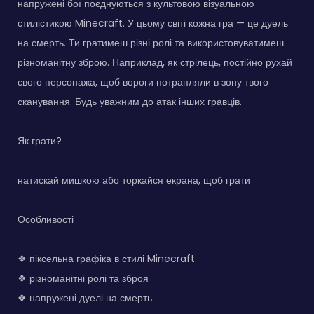
напружені бої поєднуються з культовою візуальною
стилістикою Minecraft. У цьому світі кожна гра — це дуель
на смерть. Ти гратимеш різні ролі та використовуватимеш
різноманітну зброю. Наприклад, як стрілець, постійно рухай
свого персонажа, щоб вороги потрапляли в зону твого
сканування. Будь уважним до атак інших гравців.
Як грати?
натискай мишкою або торкайся екрана, щоб грати
Особливості
❖ піксельна графіка в стилі Minecraft
❖ різноманітні ролі та зброя
❖ напружені дуелі на смерть