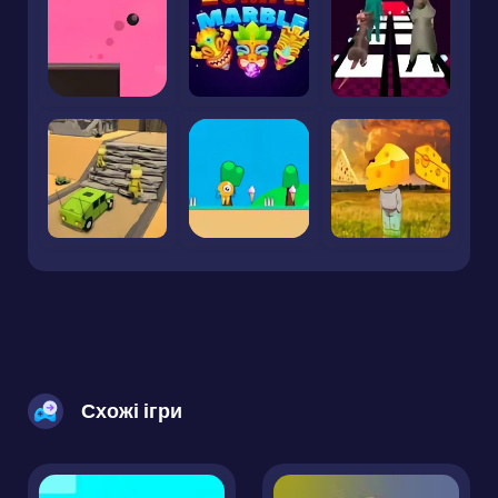
Схожі ігри