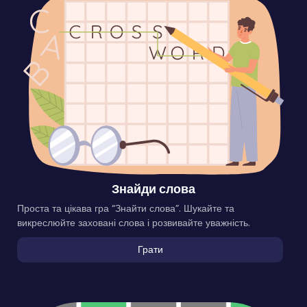
Знайди слова
Проста та цікава гра “Знайти слова”. Шукайте та
викреслюйте заховані слова і розвивайте уважність.
Грати