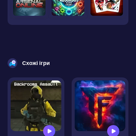
Схожі ігри