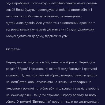
одна проблема - спочатку їй потрібно спекти кілька сотень
зомбі! Вони будуть переслідувати тебе на автомобілях і
мотоциклах, озброєні кулеметами, ракетницями і
підтримкою дронів. Але у тебе теж є непоганий арсенал -
від револьвера і кулеметів до мінігуну і базуки. Допоможи
Бабусі дістатися додому, підсмаж їх усіх!
Як грати?
Перед тим як кидатися в бій, запасися зброєю. Перейди в
розділ "Зброя" і встанови ті, які тобі подобаються і доступні
в слотах. Під час гри змінюй зброю, використовуючи цифри
на комп'ютері або натискаючи на іконки на телефоні. У
головному режимі потрібно вбити фіксовану кількість ворогів
на кожному рівні. За це ти отримаєш ігрову валюту та нову
зброю. У режимі "Виживання" вороги ніколи не закінчуються,