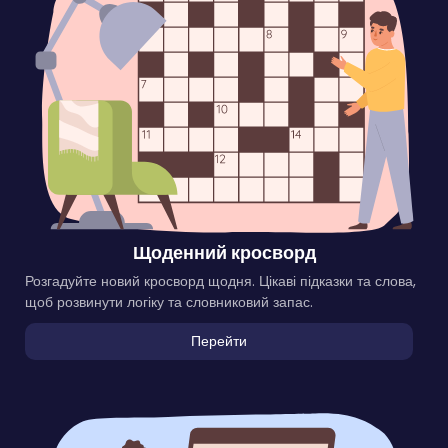
Щоденний кросворд
Розгадуйте новий кросворд щодня. Цікаві підказки та слова,
щоб розвинути логіку та словниковий запас.
Перейти