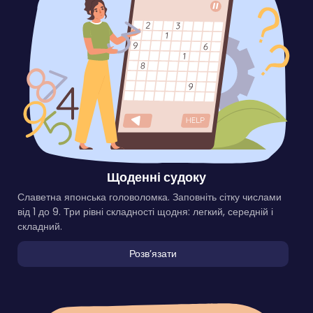
Щоденні судоку
Славетна японська головоломка. Заповніть сітку числами
від 1 до 9. Три рівні складності щодня: легкий, середній і
складний.
Розвʼязати