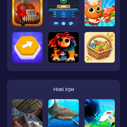
Нові ігри