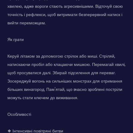
хвилею, адже вороги стають агресивнішими. Відточуй свою
точність і рефлекси, щоб витримати безперервний натиск і
вийти переможцем.
Як грати
Керуй літаком за допомогою стрілок або миші. Стріляй,
натискаючи пробіл або клацаючи мишкою. Перемагай хвилі,
щоб просуватися далі. Збирай підсилення для переваг.
Зосереджуй вогонь на сильніших монстрах для отримання
більших винагород. Пам'ятай, що вчасно зроблені постріли
можуть стати ключем до виживання.
Особливості
❖ Інтенсивні повітряні битви