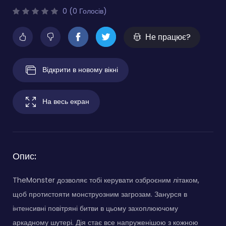
0 (0 Голосів)
Не працює?
Відкрити в новому вікні
На весь екран
Опис:
TheMonster дозволяє тобі керувати озброєним літаком,
щоб протистояти монструозним загрозам. Занурся в
інтенсивні повітряні битви в цьому захоплюючому
аркадному шутері. Дія стає все напруженішою з кожною