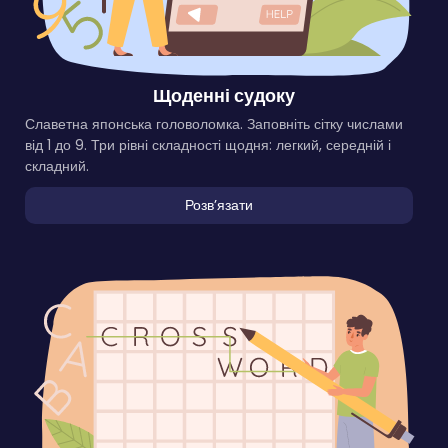
Щоденні судоку
Славетна японська головоломка. Заповніть сітку числами
від 1 до 9. Три рівні складності щодня: легкий, середній і
складний.
Розвʼязати