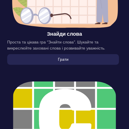
Знайди слова
Проста та цікава гра “Знайти слова”. Шукайте та
викреслюйте заховані слова і розвивайте уважність.
Грати