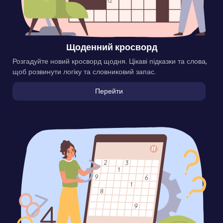
Щоденний кросворд
Розгадуйте новий кросворд щодня. Цікаві підказки та слова,
щоб розвинути логіку та словниковий запас.
Перейти