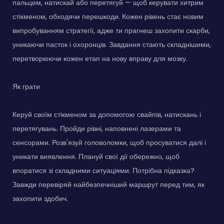
пальцем, натискай або перетягуй — щоб керувати хитрим
стікменом, обходячи перешкоди. Кожен рівень стає новим
випробуванням стратегії, адже ти прагнеш захопити скарби,
уникаючи пасток і охоронців. Завдання стають складнішими,
перетворюючи кожен етап на нову вправу для мозку.
Як грати
Керуй своїм стікменом за допомогою свайпів, натискань і
перетягувань. Пройди рівні, наповнені лазерами та
сенсорами. Розв'язуй головоломки, щоб просуватися далі і
уникати виявлення. Плануй свої дії обережно, щоб
впоратися зі складними ситуаціями. Потрібна підказка?
Завжди перевіряй найбезпечніший маршрут перед тим, як
захопити здобич.