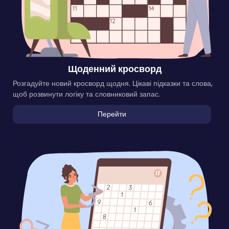
Щоденний кросворд
Розгадуйте новий кросворд щодня. Цікаві підказки та слова,
щоб розвинути логіку та словниковий запас.
Перейти