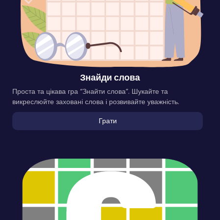
Знайди слова
Проста та цікава гра “Знайти слова”. Шукайте та
викреслюйте заховані слова і розвивайте уважність.
Грати