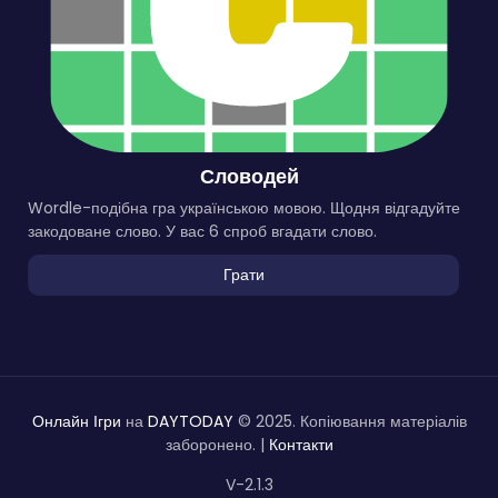
Словодей
Wordle-подібна гра українською мовою. Щодня відгадуйте
закодоване слово. У вас 6 спроб вгадати слово.
Грати
Онлайн Ігри
на
DAYTODAY
© 2025. Копіювання матеріалів
заборонено. |
Контакти
V-2.1.3