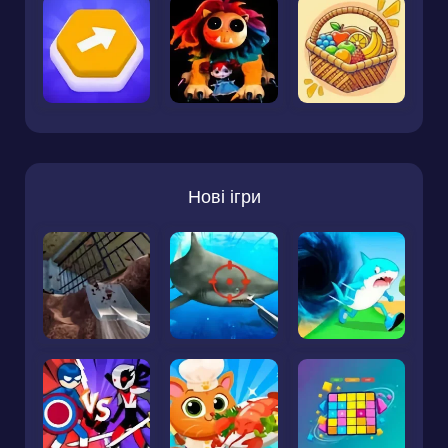
Нові ігри