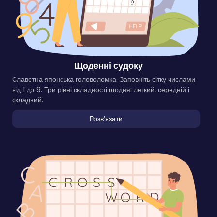
Щоденні судоку
Славетна японська головоломка. Заповніть сітку числами
від 1 до 9. Три рівні складності щодня: легкий, середній і
складний.
Розвʼязати