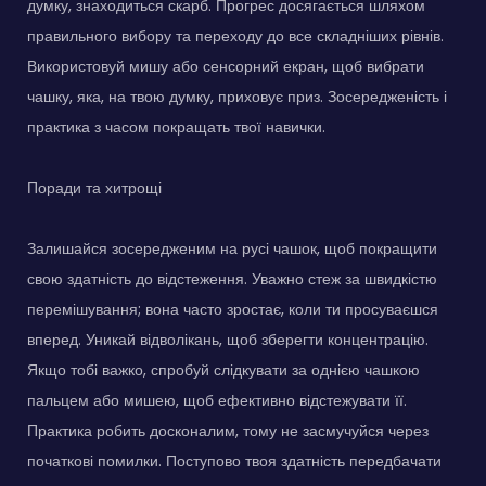
думку, знаходиться скарб. Прогрес досягається шляхом
правильного вибору та переходу до все складніших рівнів.
Використовуй мишу або сенсорний екран, щоб вибрати
чашку, яка, на твою думку, приховує приз. Зосередженість і
практика з часом покращать твої навички.
Поради та хитрощі
Залишайся зосередженим на русі чашок, щоб покращити
свою здатність до відстеження. Уважно стеж за швидкістю
перемішування; вона часто зростає, коли ти просуваєшся
вперед. Уникай відволікань, щоб зберегти концентрацію.
Якщо тобі важко, спробуй слідкувати за однією чашкою
пальцем або мишею, щоб ефективно відстежувати її.
Практика робить досконалим, тому не засмучуйся через
початкові помилки. Поступово твоя здатність передбачати