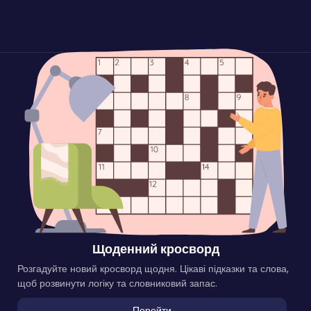
Щоденний кросворд
Розгадуйте новий кросворд щодня. Цікаві підказки та слова,
щоб розвинути логіку та словниковий запас.
Перейти