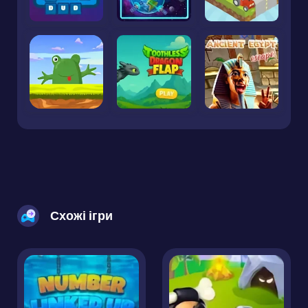
Схожі ігри