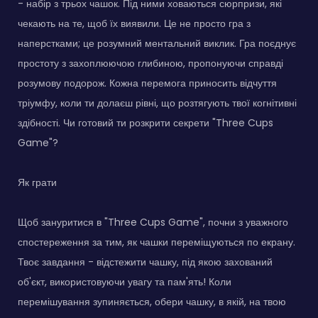
- набір з трьох чашок. Під ними ховаються сюрпризи, які
чекають на те, щоб їх виявили. Це не просто гра з
наперстками; це розумний ментальний виклик. Гра поєднує
простоту з захоплюючою глибиною, пропонуючи справді
розумову подорож. Кожна перемога приносить відчуття
тріумфу, коли ти долаєш рівні, що розтягують твої когнітивні
здібності. Чи готовий ти розкрити секрети "Three Cups
Game"?
Як грати
Щоб зануритися в "Three Cups Game", почни з уважного
спостереження за тим, як чашки переміщуються по екрану.
Твоє завдання - відстежити чашку, під якою захований
об'єкт, використовуючи увагу та пам'ять! Коли
перемішування зупиняється, обери чашку, в якій, на твою