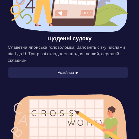
Щоденні судоку
Славетна японська головоломка. Заповніть сітку числами
від 1 до 9. Три рівні складності щодня: легкий, середній і
складний.
Розвʼязати