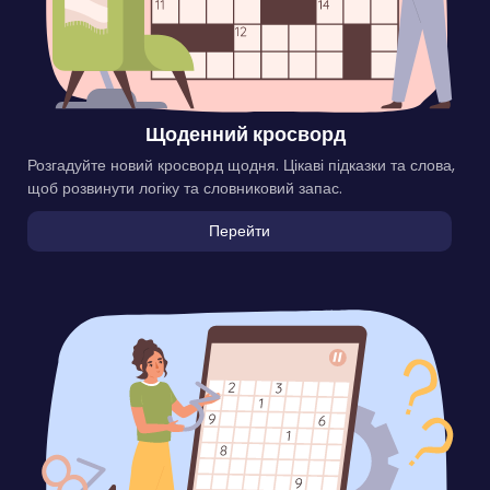
Щоденний кросворд
Розгадуйте новий кросворд щодня. Цікаві підказки та слова,
щоб розвинути логіку та словниковий запас.
Перейти