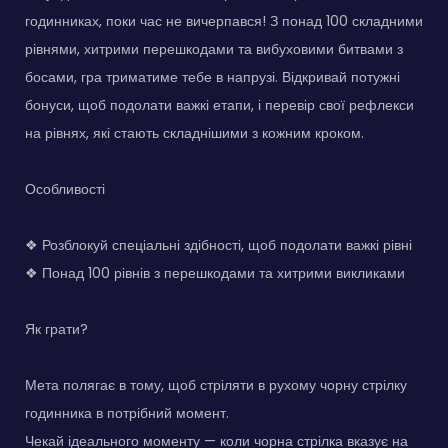
годинниках, поки час не вичерпався! З понад 100 складними
рівнями, хитрими перешкодами та вибуховими битвами з
босами, гра триматиме тебе в напрузі. Відкривай потужні
бонуси, щоб подолати важкі етапи, і перевір свої рефлекси
на рівнях, які стають складнішими з кожним кроком.
Особливості
❖ Розблокуй спеціальні здібності, щоб подолати важкі рівні
❖ Понад 100 рівнів з перешкодами та хитрими викликами
Як грати?
Мета полягає в тому, щоб стріляти в рухому чорну стрілку
годинника в потрібний момент.
Чекай ідеального моменту — коли чорна стрілка вказує на