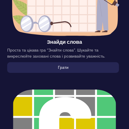
Знайди слова
Проста та цікава гра “Знайти слова”. Шукайте та
викреслюйте заховані слова і розвивайте уважність.
Грати