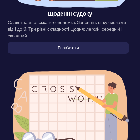
Щоденні судоку
Славетна японська головоломка. Заповніть сітку числами
від 1 до 9. Три рівні складності щодня: легкий, середній і
складний.
Розвʼязати