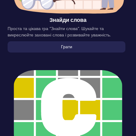
Знайди слова
Проста та цікава гра “Знайти слова”. Шукайте та
викреслюйте заховані слова і розвивайте уважність.
Грати