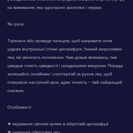
на виживання, яка одночасно захоплює і нервує.
Як грати
Торкнися або проведи пальцем, щоб направити атом
уздовж внутрішньої стінки центрифуги. Уникай загрозливих
лез, які змінюють положення. Чим довше виживаєш, тим
швидше стають швидкості і складнішими візерунки. Порада:
залишайся спокійним і спостерігай за рухом лез, щоб
планувати наступний крок, адже точність - твій найкращий
союзник.
Особливості
❖ керування світною кулею в обертовій центрифузі
❖ уникання обертових лез