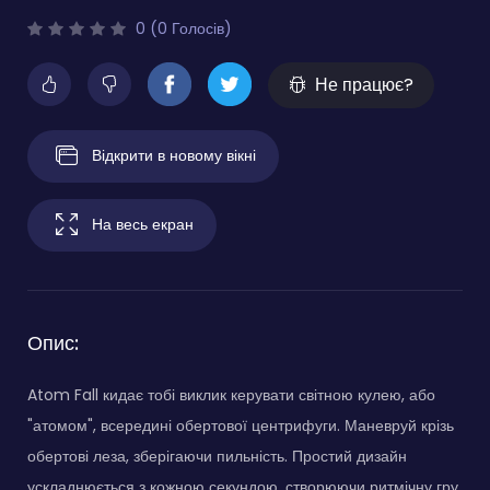
0 (0 Голосів)
Не працює?
Відкрити в новому вікні
На весь екран
Опис:
Atom Fall кидає тобі виклик керувати світною кулею, або
"атомом", всередині обертової центрифуги. Маневруй крізь
обертові леза, зберігаючи пильність. Простий дизайн
ускладнюється з кожною секундою, створюючи ритмічну гру