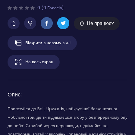
0 (0 Голосів)
Не працює?
Відкрити в новому вікні
На весь екран
Опис:
Приготуйся до Bolt Upwards, найкрутішої безкоштовної
мобільної гри, де ти піднімаєшся вгору у безперервному бігу
до неба! Стрибай через перешкоди, піднімайся на
платформи, злітай у височінь і опановуй механіку стрибків у