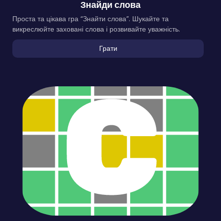
Знайди слова
Проста та цікава гра “Знайти слова”. Шукайте та
викреслюйте заховані слова і розвивайте уважність.
Грати