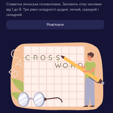
Славетна японська головоломка. Заповніть сітку числами
від 1 до 9. Три рівні складності щодня: легкий, середній і
складний.
Розвʼязати