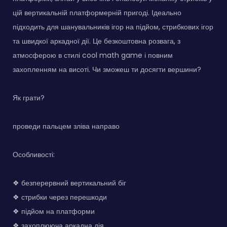
цій вертикальній платформерній пригоді. Ідеально
підходить для шанувальників ігор на підйом, стрибкових ігор
та швидкої аркадної дії. Це безкоштовна розвага, з
атмосферою в стилі cool math game і повним
захопленням на висоті. Чи зможеш ти досягти вершини?
Як грати?
проведи пальцем зліва направо
Особливості:
❖ безперервний вертикальний біг
❖ стрибки через перешкоди
❖ підйом на платформи
❖ захоплююча аркадна дія