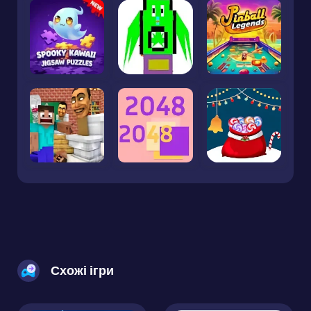
Схожі ігри