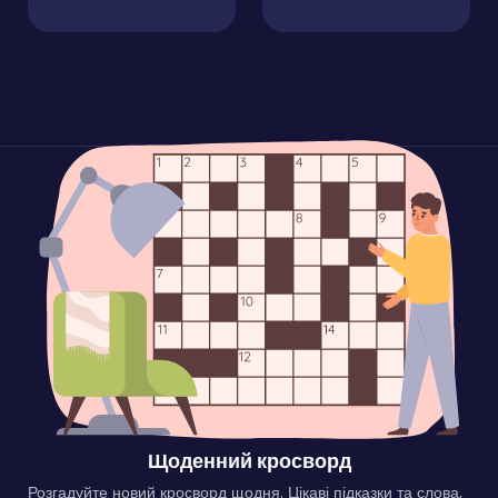
Щоденний кросворд
Розгадуйте новий кросворд щодня. Цікаві підказки та слова,