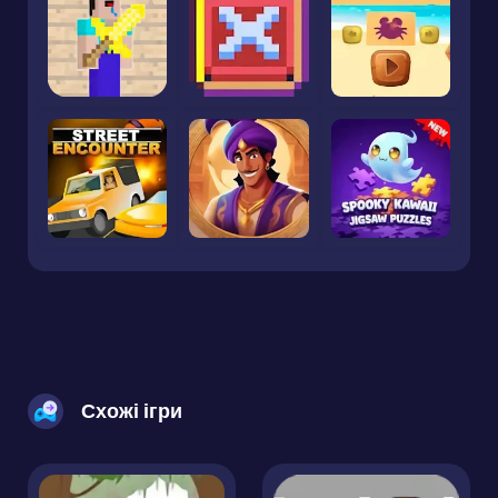
Схожі ігри