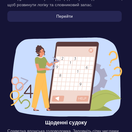
щоб розвинути логіку та словниковий запас.
Перейти
Щоденні судоку
Славетна японська головоломка. Заповніть сітку числами