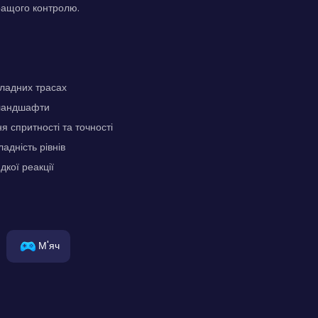
ращого контролю.
кладних трасах
 ландшафти
 спритності та точності
адність рівнів
кої реакції
М'яч