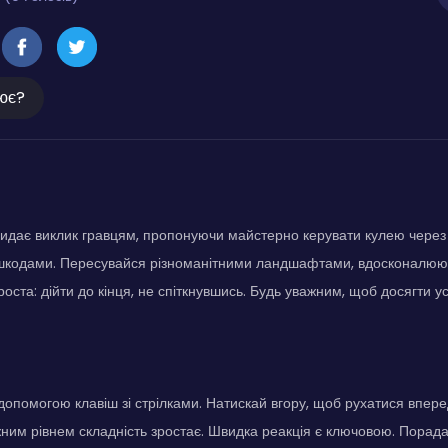
ює?
l кидає виклик гравцям, пропонуючи майстерно керувати кулею через 
шкодами. Пересувайся різноманітними ландшафтами, вдосконалюючи
роста: дійти до кінця, не спіткнувшись. Будь уважним, щоб досягти ус
допомогою клавіш зі стрілками. Натискай вгору, щоб рухатися впере
жним рівнем складність зростає. Швидка реакція є ключовою. Порада