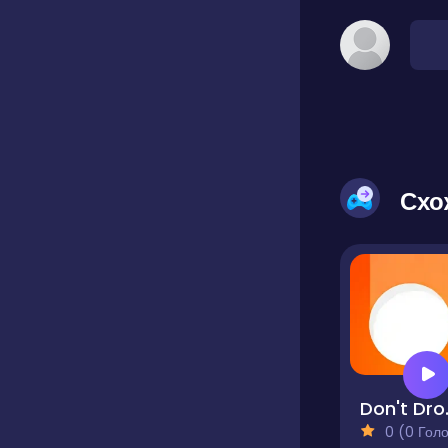
Схо
Don't 
0 (0 Голосів