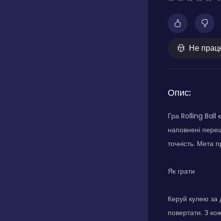
Не прац
Опис:
Гра Rolling Bal
наповнені пере
точність. Мета п
Як грати
Керуй кулею за 
повертати. З ко