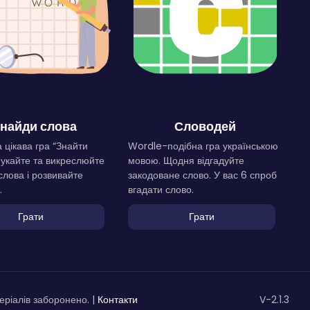
найди слова
Словодей
 цікава гра “Знайти
Wordle-подібна гра українською
Шукайте та викреслюйте
мовою. Щодня відгадуйте
слова і розвивайте
закодоване слово. У вас 6 спроб
.
вгадати слово.
Грати
Грати
ріалів заборонено. |
Контакти
V-2.1.3