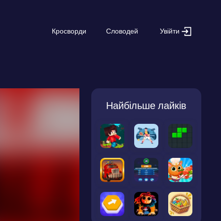
Увійти
Кросворди
Словодей
Найбільше лайків