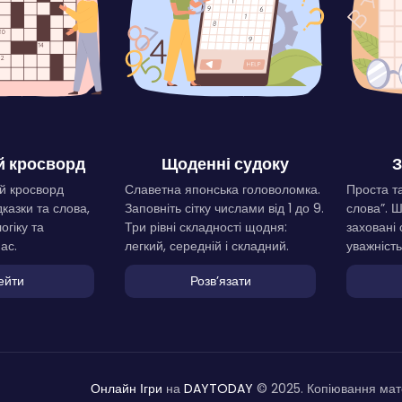
 кросворд
Щоденні судоку
З
й кросворд
Славетна японська головоломка.
Проста та
дказки та слова,
Заповніть сітку числами від 1 до 9.
слова”. 
огіку та
Три рівні складності щодня:
заховані 
ас.
легкий, середній і складний.
уважність
ейти
Розвʼязати
Онлайн Ігри
на
DAYTODAY
© 2025. Копіювання мате