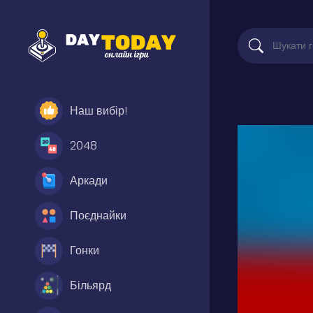
Наш вибір!
2048
Аркади
Поєднайки
Гонки
Більярд