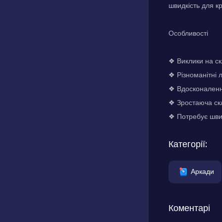
швидкість для к
Особливості
❖ Виклики на с
❖ Різноманітні
❖ Вдосконалення
❖ Зростаюча скл
❖ Потребує швид
Категорії:
Аркади
Коментарі