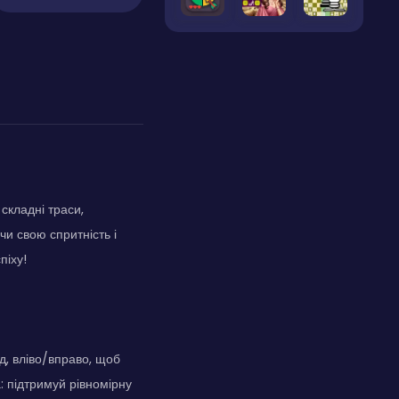
складні траси,
 свою спритність і
піху!
д, вліво/вправо, щоб
: підтримуй рівномірну