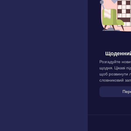
Щоденний
Розгадуйте нови
щодня. Цікаві пі
щоб розвинути л
словниковий зап
Пер