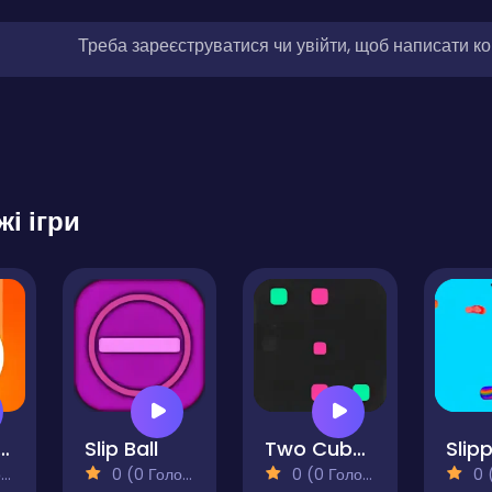
Треба зареєструватися чи увійти, щоб написати к
жі ігри
Drop the White Ball
Slip Ball
Two Cubes
Slip
)
0 (0 Голосів)
0 (0 Голосів)
0 (0