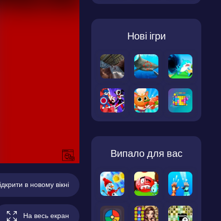
Нові ігри
Випало для вас
ідкрити в новому вікні
На весь екран