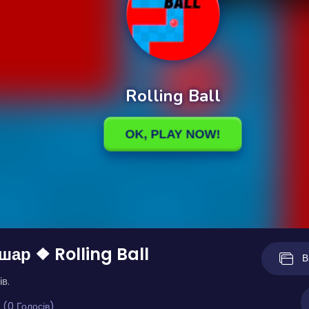
шар ❖ Rolling Ball
В
ів.
 (0 Голосів)